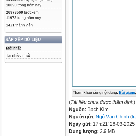
10090
trong hôm nay
26978569
lượt xem
11972
trong hôm nay
1421
thành viên
SẮP XẾP DỮ LIỆU
Mới nhất
Tải nhiều nhất
Tham khảo cùng nội dung:
Bài giảng
,
(
Tài liệu chưa được thẩm định
)
Nguồn:
Bạch Kim
Người gửi:
Ngô Văn Chinh
(
tr
Ngày gửi:
17h:21' 28-03-2025
Dung lượng:
2.9 MB