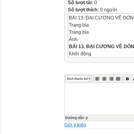
Số lượt tải:
0
Số lượt thích:
0 người
BÀI 13. ĐẠI CƯƠNG VỀ DÒ
Trang bìa
Trang bìa
Ảnh
BÀI 13. ĐẠI CƯƠNG VỀ DÒ
Khởi động
Khởi động
Khởi động
Nhà máy thuỷ điện Hoà Bình 
Kích thước font
máy thuỷ điện nổi tiếng ở Vi
xuất kể từ khi được đưa vào 
kW.h (Nguồn: EVN). Dòng điệ
điện đến nơi tiêu thụ là dòn
chiều có những đặc điểm gì
Trả lời
Đường dẫn
:
p
Gửi ý kiến
Dòng điện xoay chiều có cư
gian.