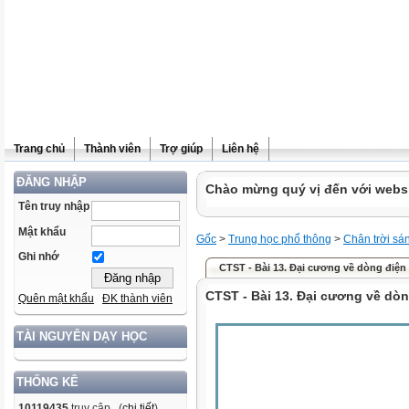
Trang chủ
Thành viên
Trợ giúp
Liên hệ
ĐĂNG NHẬP
Chào mừng quý vị đến với websit
Tên truy nhập
Mật khẩu
Gốc
>
Trung học phổ thông
>
Chân trời sá
Ghi nhớ
CTST - Bài 13. Đại cương về dòng điện
CTST - Bài 13. Đại cương về dòn
Quên mật khẩu
ĐK thành viên
TÀI NGUYÊN DẠY HỌC
THỐNG KÊ
10119435
truy cập (
chi tiết
)