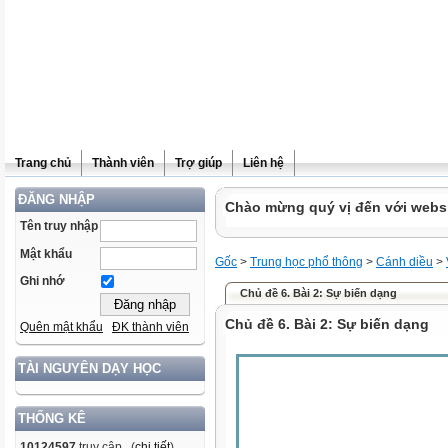
Trang chủ
Thành viên
Trợ giúp
Liên hệ
ĐĂNG NHẬP
Chào mừng quý vị đến với websit
Tên truy nhập
Mật khẩu
Gốc
>
Trung học phổ thông
>
Cánh diều
>
Ghi nhớ
Chủ đề 6. Bài 2: Sự biến dạng
Chủ đề 6. Bài 2: Sự biến dạng
Quên mật khẩu
ĐK thành viên
TÀI NGUYÊN DẠY HỌC
THỐNG KÊ
10124597
truy cập (
chi tiết
)