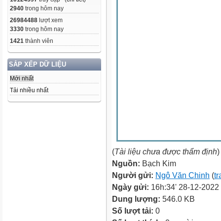
2940
trong hôm nay
26984488
lượt xem
3330
trong hôm nay
1421
thành viên
SẮP XẾP DỮ LIỆU
Mới nhất
Tải nhiều nhất
(
Tài liệu chưa được thẩm định
)
Nguồn:
Bạch Kim
Người gửi:
Ngô Văn Chinh
(
tr
Ngày gửi:
16h:34' 28-12-2022
Dung lượng:
546.0 KB
Số lượt tải:
0