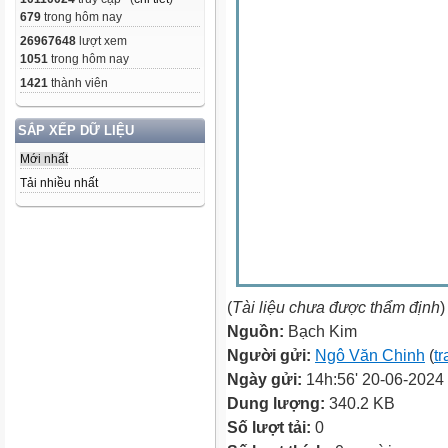
679
trong hôm nay
26967648
lượt xem
1051
trong hôm nay
1421
thành viên
SẮP XẾP DỮ LIỆU
Mới nhất
Tải nhiều nhất
(
Tài liệu chưa được thẩm định
)
Nguồn:
Bạch Kim
Người gửi:
Ngô Văn Chinh
(
tr
Ngày gửi:
14h:56' 20-06-2024
Dung lượng:
340.2 KB
Số lượt tải:
0