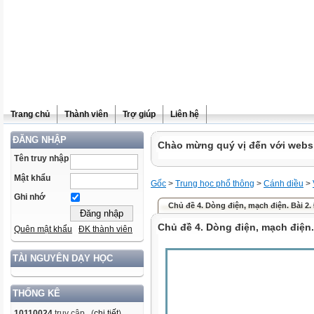
Trang chủ
Thành viên
Trợ giúp
Liên hệ
ĐĂNG NHẬP
Chào mừng quý vị đến với websit
Tên truy nhập
Mật khẩu
Gốc
>
Trung học phổ thông
>
Cánh diều
>
Ghi nhớ
Chủ đề 4. Dòng điện, mạch điện. Bài 2. 
Chủ đề 4. Dòng điện, mạch điện. 
Quên mật khẩu
ĐK thành viên
TÀI NGUYÊN DẠY HỌC
THỐNG KÊ
10110024
truy cập (
chi tiết
)