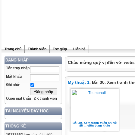
Trang chủ
Thành viên
Trợ giúp
Liên hệ
ĐĂNG NHẬP
Chào mừng quý vị đến với websit
Tên truy nhập
Mật khẩu
Mỹ thuật 1
. Bài 30. Xem tranh th
Ghi nhớ
Quên mật khẩu
ĐK thành viên
TÀI NGUYÊN DẠY HỌC
Bài 30. Xem tranh thiếu nhi về
đề ... viện tham khảo
THỐNG KÊ
10122562
truy cập (
chi tiết
)