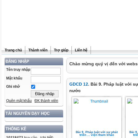
Trang chủ
Thành viên
Trợ giúp
Liên hệ
ĐĂNG NHẬP
Chào mừng quý vị đến với websit
Tên truy nhập
Mật khẩu
GDCD 12
. Bài 9. Pháp luật với 
Ghi nhớ
nước
Quên mật khẩu
ĐK thành viên
TÀI NGUYÊN DẠY HỌC
THỐNG KÊ
Bài 9. Pháp luật với sự phát
Bài 9
triển ... viện tham khảo
tri
10118472
truy cập (
chi tiết
)