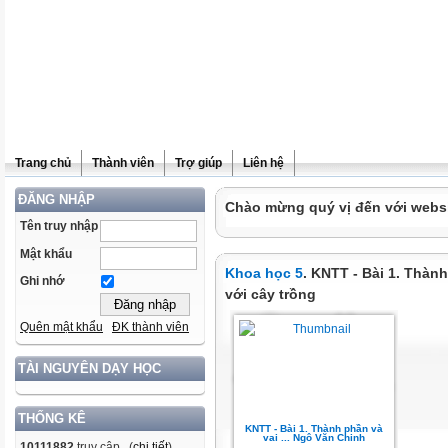
Trang chủ
Thành viên
Trợ giúp
Liên hệ
ĐĂNG NHẬP
Chào mừng quý vị đến với websit
Tên truy nhập
Mật khẩu
Khoa học 5
. KNTT - Bài 1. Thành
Ghi nhớ
với cây trồng
Quên mật khẩu
ĐK thành viên
TÀI NGUYÊN DẠY HỌC
THỐNG KÊ
KNTT - Bài 1. Thành phần và
vai ... Ngô Văn Chinh
10111882
truy cập (
chi tiết
)