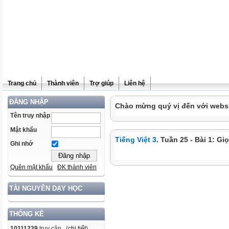
Trang chủ
Thành viên
Trợ giúp
Liên hệ
ĐĂNG NHẬP
Chào mừng quý vị đến với websit
Tên truy nhập
Mật khẩu
Tiếng Việt 3
. Tuần 25 - Bài 1: G
Ghi nhớ
Quên mật khẩu
ĐK thành viên
TÀI NGUYÊN DẠY HỌC
THỐNG KÊ
10111239
truy cập (
chi tiết
)