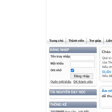
Trang chủ
Thành viên
Trợ giúp
Liê
ĐĂNG NHẬP
Chào 
Tên truy nhập
Quý vị 
của Th
Mật khẩu
Nếu ch
Ghi nhớ
tại đây
Nếu đã 
Quên mật khẩu
ĐK thành viên
Âm nh
TÀI NGUYÊN DẠY HỌC
dễ th
THỐNG KÊ
10109095
truy cập (
chi tiết
)