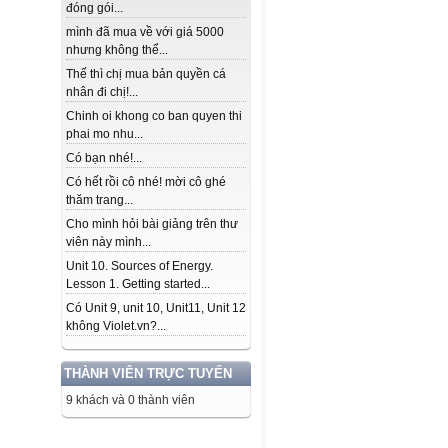
đóng gói...
mình đã mua về với giá 5000
nhưng không thể...
Thế thì chị mua bản quyền cá
nhân đi chị!...
Chinh oi khong co ban quyen thi
phai mo nhu...
Có bạn nhé!...
Có hết rồi cô nhé! mời cô ghé
thăm trang...
Cho mình hỏi bài giảng trên thư
viên này mình...
Unit 10. Sources of Energy.
Lesson 1. Getting started...
Có Unit 9, unit 10, Unit11, Unit 12
không Violet.vn?...
THÀNH VIÊN TRỰC TUYẾN
9 khách và 0 thành viên