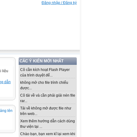
Đăng nhập / Đăng ký
CÁC Ý KIẾN MỚI NHẤT
Cô cần kích hoạt Flash Player
 liệu
của trình duyệt để...
ng dẫn
không mở cho file trình chiếu
được...
Cô tải về và cần phải giải nén file
rar...
Tải về không mở được file như
iảng lên
trên web...
Xem thêm hướng dẫn cách dùng
thư viện tại ...
Chào bạn, bạn xem kĩ lại xem khi