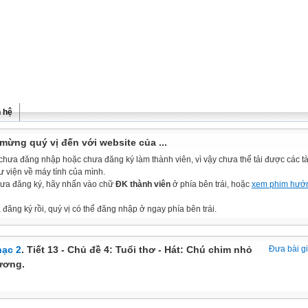
n hệ
mừng quý vị đến với website của ...
chưa đăng nhập hoặc chưa đăng ký làm thành viên, vì vậy chưa thể tải được các tài
ư viện về máy tính của mình.
ưa đăng ký, hãy nhấn vào chữ
ĐK thành viên
ở phía bên trái, hoặc
xem phim hướ
đăng ký rồi, quý vị có thể đăng nhập ở ngay phía bên trái.
ạc 2
. Tiết 13 - Chủ đề 4: Tuổi thơ - Hát: Chú chim nhỏ
Đưa bài g
ương.