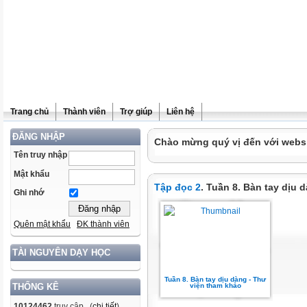
Trang chủ
Thành viên
Trợ giúp
Liên hệ
ĐĂNG NHẬP
Chào mừng quý vị đến với websit
Tên truy nhập
Mật khẩu
Tập đọc 2
. Tuần 8. Bàn tay dịu 
Ghi nhớ
Quên mật khẩu
ĐK thành viên
TÀI NGUYÊN DẠY HỌC
Tuần 8. Bàn tay dịu dàng - Thư
viện tham khảo
THỐNG KÊ
10124462
truy cập (
chi tiết
)