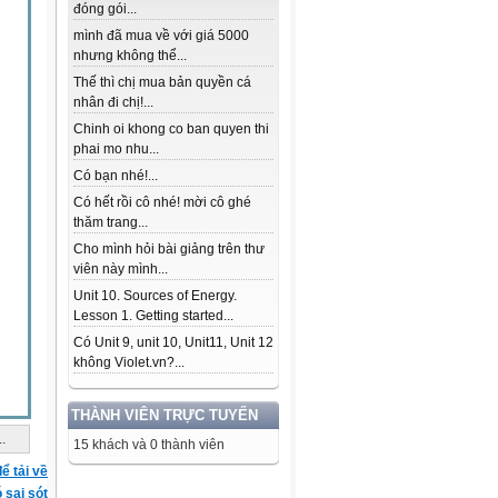
đóng gói...
mình đã mua về với giá 5000
nhưng không thể...
Thế thì chị mua bản quyền cá
nhân đi chị!...
Chinh oi khong co ban quyen thi
phai mo nhu...
Có bạn nhé!...
Có hết rồi cô nhé! mời cô ghé
thăm trang...
Cho mình hỏi bài giảng trên thư
viên này mình...
Unit 10. Sources of Energy.
Lesson 1. Getting started...
Có Unit 9, unit 10, Unit11, Unit 12
không Violet.vn?...
THÀNH VIÊN TRỰC TUYẾN
..
15 khách và 0 thành viên
ể tải về
ó sai sót