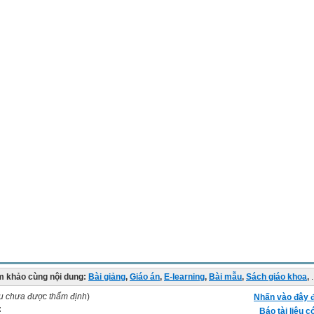
 khảo cùng nội dung:
Bài giảng
,
Giáo án
,
E-learning
,
Bài mẫu
,
Sách giáo khoa
,
.
ệu chưa được thẩm định
)
Nhấn vào đây đ
:
Báo tài liệu c