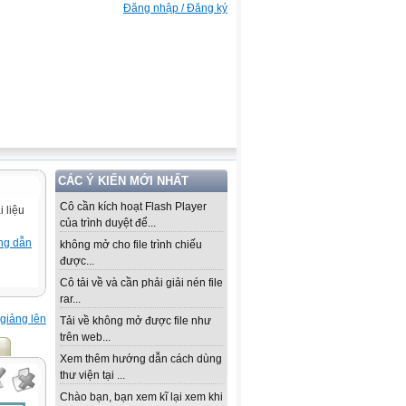
Đăng nhập / Đăng ký
CÁC Ý KIẾN MỚI NHẤT
Cô cần kích hoạt Flash Player
 liệu
của trình duyệt để...
ng dẫn
không mở cho file trình chiếu
được...
Cô tải về và cần phải giải nén file
rar...
giảng lên
Tải về không mở được file như
trên web...
Xem thêm hướng dẫn cách dùng
thư viện tại ...
Chào bạn, bạn xem kĩ lại xem khi