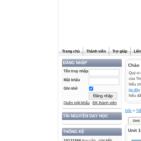
Trang chủ
Thành viên
Trợ giúp
Liê
ĐĂNG NHẬP
Chào 
Tên truy nhập
Quý vị 
của Th
Mật khẩu
Nếu ch
Ghi nhớ
tại đây
Nếu đã 
Quên mật khẩu
ĐK thành viên
Gốc
>
Ti
TÀI NGUYÊN DẠY HỌC
Unit
Unit 
THỐNG KÊ
10121566
truy cập (
chi tiết
)