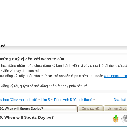
n hệ
mừng quý vị đến với website của ...
chưa đăng nhập hoặc chưa đăng ký làm thành viên, vì vậy chưa thể tải được các tài
ư viện về máy tính của mình.
ưa đăng ký, hãy nhấn vào chữ
ĐK thành viên
ở phía bên trái, hoặc
xem phim hướ
đăng ký rồi, quý vị có thể đăng nhập ở ngay phía bên trái.
ểu học (Chương trình cũ)
>
Lớp 5
>
Tiếng Anh 5 (Chính thức)
>
Đưa bài 
 10. When will Sports Day be?
Cùng tác giả
Lịch sử tải về
10. When will Sports Day be?