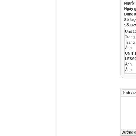
Người
Ngày 
Dung 
Số lượ
Số lượt
Unit 1
Trang 
Trang 
Ảnh
UNIT 
LESSON
Ảnh
Ảnh
WARM
Object
Ảnh
Objec
Kích thư
*By th
events
will...b
Let’s 
Let’s 
Ảnh
VOCA
Đường 
New w