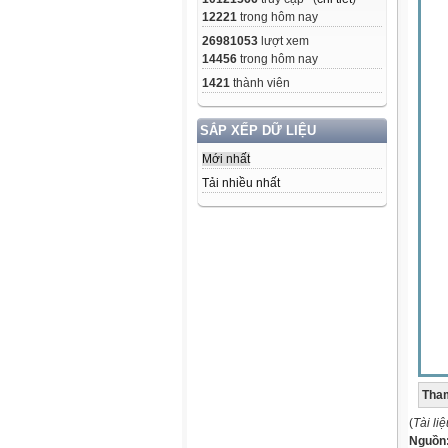
12221
trong hôm nay
26981053
lượt xem
14456
trong hôm nay
1421
thành viên
SẮP XẾP DỮ LIỆU
Mới nhất
Tải nhiều nhất
Tham
(
Tài li
Nguồn