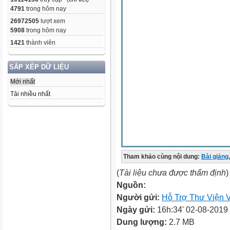
4791
trong hôm nay
26972505
lượt xem
5908
trong hôm nay
1421
thành viên
SẮP XẾP DỮ LIỆU
Mới nhất
Tải nhiều nhất
Tham khảo cùng nội dung:
Bài giảng
,
(
Tài liệu chưa được thẩm định
)
Nguồn:
Người gửi:
Hỗ Trợ Thư Viện V
Ngày gửi:
16h:34' 02-08-2019
Dung lượng:
2.7 MB