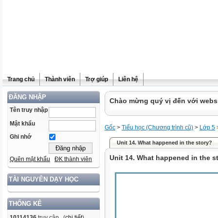
Trang chủ
Thành viên
Trợ giúp
Liên hệ
ĐĂNG NHẬP
Chào mừng quý vị đến với websit
Tên truy nhập
Mật khẩu
Gốc
>
Tiểu học (Chương trình cũ)
>
Lớp 5
Ghi nhớ
Unit 14. What happened in the story?
Unit 14. What happened in the s
Quên mật khẩu
ĐK thành viên
TÀI NGUYÊN DẠY HỌC
THỐNG KÊ
10114136
truy cập (
chi tiết
)