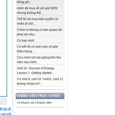
đóng gói...
mình đã mua về với giá 5000
nhưng không thể...
Thế thì chị mua bản quyền cá
nhân đi chị!...
Chinh oi khong co ban quyen thi
phai mo nhu...
Có bạn nhé!...
Có hết rồi cô nhé! mời cô ghé
thăm trang...
Cho mình hỏi bài giảng trên thư
viên này mình...
Unit 10. Sources of Energy.
Lesson 1. Getting started...
Có Unit 9, unit 10, Unit11, Unit 12
không Violet.vn?...
THÀNH VIÊN TRỰC TUYẾN
..
14 khách và 0 thành viên
ể tải về
ó sai sót