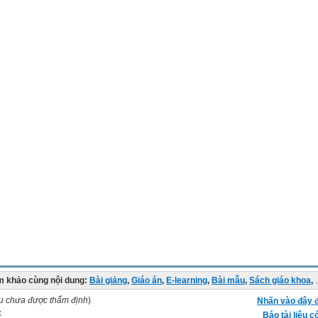
 khảo cùng nội dung:
Bài giảng
,
Giáo án
,
E-learning
,
Bài mẫu
,
Sách giáo khoa
,
.
ệu chưa được thẩm định
)
Nhấn vào đây đ
:
Báo tài liệu c