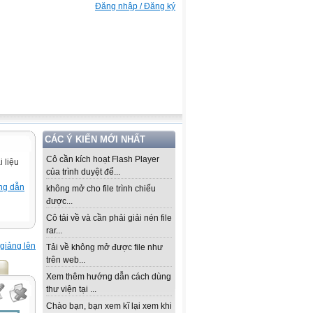
Đăng nhập / Đăng ký
CÁC Ý KIẾN MỚI NHẤT
Cô cần kích hoạt Flash Player
 liệu
của trình duyệt để...
ng dẫn
không mở cho file trình chiếu
được...
Cô tải về và cần phải giải nén file
rar...
giảng lên
Tải về không mở được file như
trên web...
Xem thêm hướng dẫn cách dùng
thư viện tại ...
Chào bạn, bạn xem kĩ lại xem khi