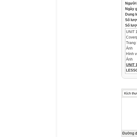
Người
Ngày 
Dung 
Số lượ
Số lượt
UNIT 
Cover
Trang 
Ảnh
Hình v
Ảnh
UNIT 
LESSON
WARM
Object
Ảnh
Objec
Kích thư
*By th
time a
using
Let's 
Ảnh
Free 
VOCA
Đường 
New w