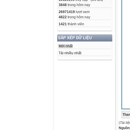
3848
trong hôm nay
26971419
lượt xem
4822
trong hôm nay
1421
thành viên
SẮP XẾP DỮ LIỆU
Mới nhất
Tải nhiều nhất
Tham
(
Tài li
Nguồn