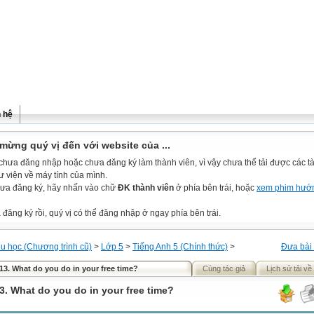
n hệ
mừng quý vị đến với website của ...
chưa đăng nhập hoặc chưa đăng ký làm thành viên, vì vậy chưa thể tải được các tài
ư viện về máy tính của mình.
ưa đăng ký, hãy nhấn vào chữ
ĐK thành viên
ở phía bên trái, hoặc
xem phim hướ
đăng ký rồi, quý vị có thể đăng nhập ở ngay phía bên trái.
ểu học (Chương trình cũ)
>
Lớp 5
>
Tiếng Anh 5 (Chính thức)
>
Đưa bài 
 13. What do you do in your free time?
Cùng tác giả
Lịch sử tải về
13. What do you do in your free time?