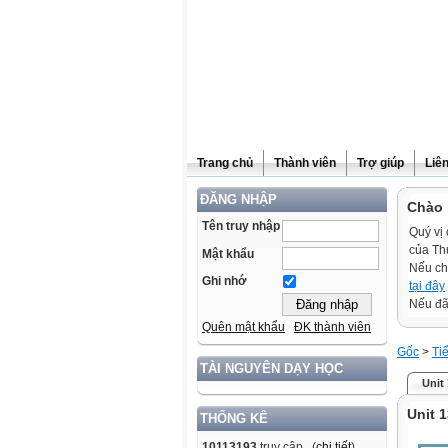
Trang chủ
Thành viên
Trợ giúp
Liê
ĐĂNG NHẬP
Chào 
Tên truy nhập
Quý vị 
của Th
Mật khẩu
Nếu ch
Ghi nhớ
tại đây
Nếu đã 
Quên mật khẩu
ĐK thành viên
Gốc
>
Ti
TÀI NGUYÊN DẠY HỌC
Unit
Unit 
THỐNG KÊ
10113193
truy cập (
chi tiết
)