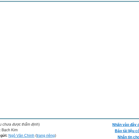
ệu chưa được thẩm định
)
Nhấn vào đây đ
:
Bạch Kim
Báo tài liệu c
 gửi:
Ngô Văn Chinh
(
trang riêng
)
Nhắn tin cho