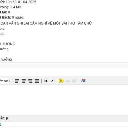
gửi:
10h:59' 01-04-2025
lượng:
2.4 MB
t tải:
0
 thích:
0 người
ĐOẠN VĂN GHI LẠI CẢM NGHĨ VỀ MỘT BÀI THƠ TÁM CHỮ
bìa
bìa
NH HƯỚNG
hướng
h hướng
p
oạn văn ghi lại cảm nghĩ về 1 bài thơ tám chữ là gì? Khi viết đoạn văn, mình cần
ớc font
niệm
 đoạn văn ghi lại cảm nghĩ về một bài thơ tám chữ là nêu lên những suy nghĩ và ru
 về bài thơ đó. - Đoạn văn có thể chỉ nêu cảm nghĩ về 1 yếu tố nội dung hoặc nghệ
c của bài thơ tám chữ
niệm:
:
dẫn
:
p
kĩ để hiểu nội dung và nghệ thuật của bài thơ. - Xác định yếu tố nội dung và nghệ t
n
i thơ để lại cho em ấn tượng sâu sắc. - Viết đoạn văn với các nội dung: + Yếu tố n