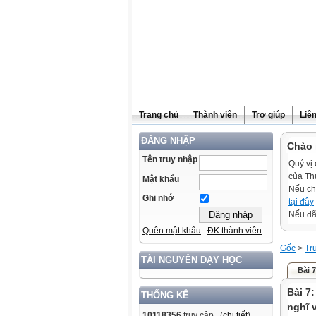
Trang chủ
Thành viên
Trợ giúp
Liê
ĐĂNG NHẬP
Chào 
Tên truy nhập
Quý vị 
của Th
Mật khẩu
Nếu ch
Ghi nhớ
tại đây
Nếu đã 
Quên mật khẩu
ĐK thành viên
Gốc
>
Tr
TÀI NGUYÊN DẠY HỌC
Bài 7
Bài 7:
THỐNG KÊ
nghĩ 
10118356
truy cập (
chi tiết
)