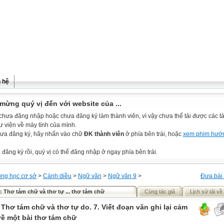
n hệ
mừng quý vị đến với website của ...
chưa đăng nhập hoặc chưa đăng ký làm thành viên, vì vậy chưa thể tải được các tài
ư viện về máy tính của mình.
ưa đăng ký, hãy nhấn vào chữ
ĐK thành viên
ở phía bên trái, hoặc
xem phim hướ
đăng ký rồi, quý vị có thể đăng nhập ở ngay phía bên trái.
ung học cơ sở
>
Cánh diều
>
Ngữ văn
>
Ngữ văn 9
>
Đưa bài 
: Thơ tám chữ và thơ tự ... thơ tám chữ
Cùng tác giả
Lịch sử tải về
 Thơ tám chữ và thơ tự do. 7. Viết đoạn văn ghi lại cảm
về một bài thơ tám chữ