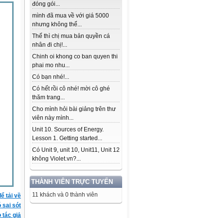
đóng gói...
mình đã mua về với giá 5000
nhưng không thể...
Thế thì chị mua bản quyền cá
nhân đi chị!...
Chinh oi khong co ban quyen thi
phai mo nhu...
Có bạn nhé!...
Có hết rồi cô nhé! mời cô ghé
thăm trang...
Cho mình hỏi bài giảng trên thư
viên này mình...
Unit 10. Sources of Energy.
Lesson 1. Getting started...
Có Unit 9, unit 10, Unit11, Unit 12
không Violet.vn?...
THÀNH VIÊN TRỰC TUYẾN
11 khách và 0 thành viên
ể tải về
ó sai sót
 tác giả