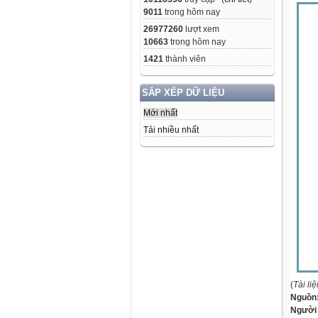
9011
trong hôm nay
26977260
lượt xem
10663
trong hôm nay
1421
thành viên
SẮP XẾP DỮ LIỆU
Mới nhất
Tải nhiều nhất
(
Tài li
Nguồn
Người