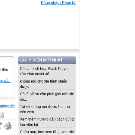
Đăng nhập / Đăng ký
CÁC Ý KIẾN MỚI NHẤT
Cô cần kích hoạt Flash Player
 liệu
của trình duyệt để...
ng dẫn
không mở cho file trình chiếu
được...
Cô tải về và cần phải giải nén file
rar...
giảng lên
Tải về không mở được file như
trên web...
Xem thêm hướng dẫn cách dùng
thư viện tại ...
Chào bạn, bạn xem kĩ lại xem khi