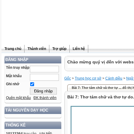
Trang chủ
Thành viên
Trợ giúp
Liên hệ
ĐĂNG NHẬP
Chào mừng quý vị đến với websit
Tên truy nhập
Mật khẩu
Gốc
>
Trung học cơ sở
>
Cánh diều
>
Ngữ
Ghi nhớ
Bài 7: Thơ tám chữ và thơ tự ... đô thị 
Bài 7: Thơ tám chữ và thơ tự do. 5.
Quên mật khẩu
ĐK thành viên
TÀI NGUYÊN DẠY HỌC
THỐNG KÊ
10122364
truy cập (
chi tiết
)