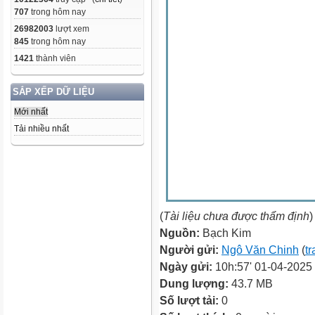
707
trong hôm nay
26982003
lượt xem
845
trong hôm nay
1421
thành viên
SẮP XẾP DỮ LIỆU
Mới nhất
Tải nhiều nhất
(
Tài liệu chưa được thẩm định
)
Nguồn:
Bạch Kim
Người gửi:
Ngô Văn Chinh
(
tr
Ngày gửi:
10h:57' 01-04-2025
Dung lượng:
43.7 MB
Số lượt tải:
0