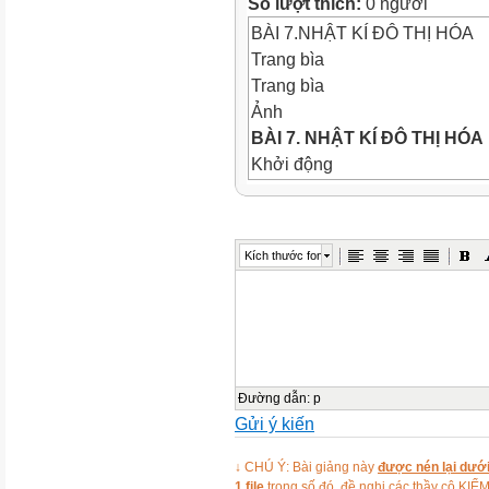
Số lượt thích:
0 người
BÀI 7.NHẬT KÍ ĐÔ THỊ HÓA
Trang bìa
Trang bìa
Ảnh
BÀI 7.
NHẬT KÍ ĐÔ THỊ HÓA
Khởi động
Khởi động
KHỞI ĐỘNG
Em hiểu đô thị hoá là gì? Tìm
Kích thước font
đô thị hoá ở địa phương em 
nguồn tài liệu (sách, báo, Inter
Ảnh
Hình vẽ
Video
I. TÌM HIỂU CHUNG
Đường dẫn
:
p
Gửi ý kiến
Tìm hiểu chung
Ảnh
↓ CHÚ Ý: Bài giảng này
được nén lại dưới
Ảnh
1 file
trong số đó, đề nghị các thầy cô 