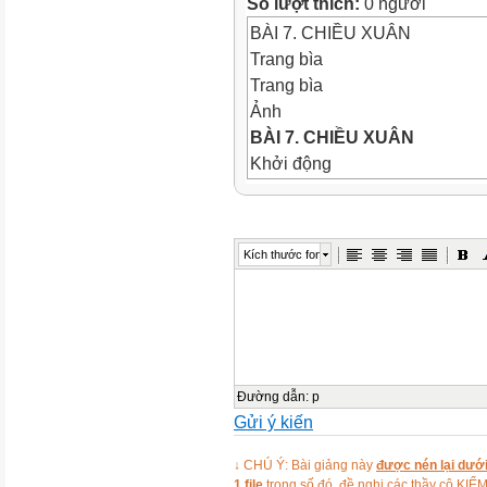
Số lượt thích:
0 người
BÀI 7. CHIỀU XUÂN
Trang bìa
Trang bìa
Ảnh
BÀI 7. CHIỀU XUÂN
Khởi động
Khởi động
Hình vẽ
Thảo luận nhóm đôi
Khi nhắ
Kích thước font
đến điều gì? Chia sẻ những 
em biết.
Ảnh minh hoạ
Ảnh
Ảnh
Ảnh
Đường dẫn
:
p
Gửi ý kiến
Ảnh
Những câu ca dao, bài thơ về
↓ CHÚ Ý: Bài giảng này
được nén lại dưới
Những câu ca dao, bài thơ về
1 file
trong số đó, đề nghị các thầy cô 