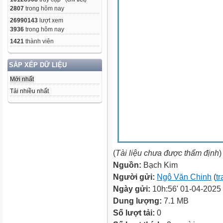
2807
trong hôm nay
26990143
lượt xem
3936
trong hôm nay
1421
thành viên
SẮP XẾP DỮ LIỆU
Mới nhất
Tải nhiều nhất
(
Tài liệu chưa được thẩm định
)
Nguồn:
Bạch Kim
Người gửi:
Ngô Văn Chinh
(
tr
Ngày gửi:
10h:56' 01-04-2025
Dung lượng:
7.1 MB
Số lượt tải:
0