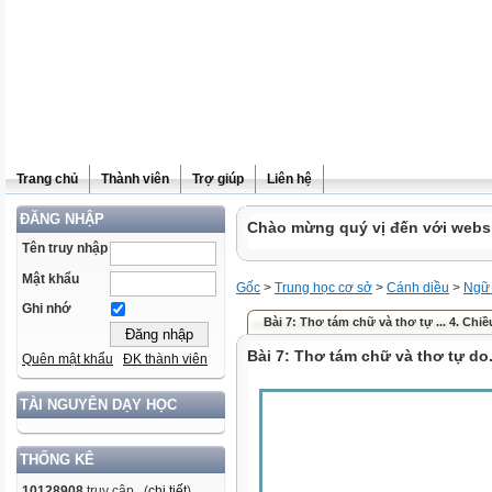
Trang chủ
Thành viên
Trợ giúp
Liên hệ
ĐĂNG NHẬP
Chào mừng quý vị đến với websit
Tên truy nhập
Mật khẩu
Gốc
>
Trung học cơ sở
>
Cánh diều
>
Ngữ
Ghi nhớ
Bài 7: Thơ tám chữ và thơ tự ... 4. Chiê
Bài 7: Thơ tám chữ và thơ tự do.
Quên mật khẩu
ĐK thành viên
TÀI NGUYÊN DẠY HỌC
THỐNG KÊ
10128908
truy cập (
chi tiết
)