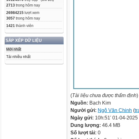
2713
trong hôm nay
26984215
lượt xem
3057
trong hôm nay
1421
thành viên
SẮP XẾP DỮ LIỆU
Mới nhất
Tải nhiều nhất
(
Tài liệu chưa được thẩm định
)
Nguồn:
Bạch Kim
Người gửi:
Ngô Văn Chinh
(
tr
Ngày gửi:
10h:51' 01-04-2025
Dung lượng:
46.4 MB
Số lượt tải:
0