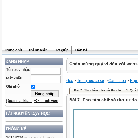
Trang chủ
Thành viên
Trợ giúp
Liên hệ
ĐĂNG NHẬP
Chào mừng quý vị đến với websit
Tên truy nhập
Mật khẩu
Gốc
>
Trung học cơ sở
>
Cánh diều
>
Ngữ
Ghi nhớ
Bài 7: Thơ tám chữ và thơ tự ... 1. Qu
Bài 7: Thơ tám chữ và thơ tự do
Quên mật khẩu
ĐK thành viên
TÀI NGUYÊN DẠY HỌC
THỐNG KÊ
10124370
truy cập (
chi tiết
)