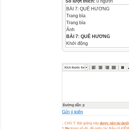
Số lượt thích:
0 người
BÀI 7: QUÊ HƯƠNG
Trang bìa
Trang bìa
Ảnh
BÀI 7: QUÊ HƯƠNG
Khởi động
Khởi động
Ảnh
Ảnh
Kích thước font
Ảnh
Ảnh
Ảnh
KHỞI ĐỘNG
Ảnh
Hình vẽ
Đường dẫn
:
p
Gửi ý kiến
Video
Ảnh
↓ CHÚ Ý: Bài giảng này
được nén lại dưới
Ảnh
1 file
trong số đó, đề nghị các thầy cô 