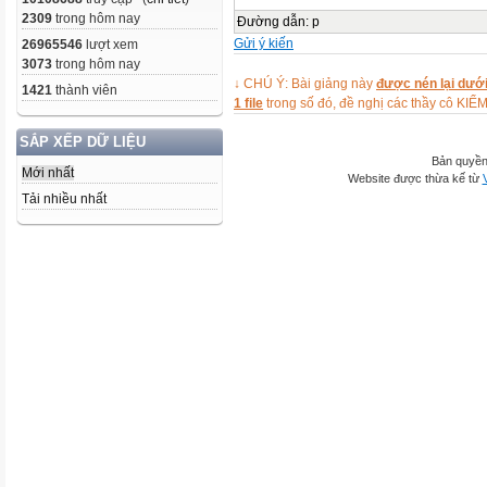
2309
trong hôm nay
Đường dẫn
:
p
Gửi ý kiến
26965546
lượt xem
3073
trong hôm nay
↓ CHÚ Ý: Bài giảng này
được nén lại dưới
1421
thành viên
1 file
trong số đó, đề nghị các thầy cô 
SẮP XẾP DỮ LIỆU
Bản quyền
Mới nhất
Website được thừa kế từ
Tải nhiều nhất