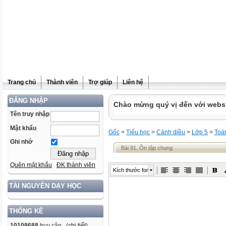
Trang chủ
Thành viên
Trợ giúp
Liên hệ
ĐĂNG NHẬP
Chào mừng quý vị đến với websit
Tên truy nhập
Mật khẩu
Gốc
>
Tiểu học
>
Cánh diều
>
Lớp 5
>
Toá
Ghi nhớ
Bài 91. Ôn tập chung
Quên mật khẩu
ĐK thành viên
Kích thước font
TÀI NGUYÊN DẠY HỌC
THỐNG KÊ
10108688
truy cập (
chi tiết
)