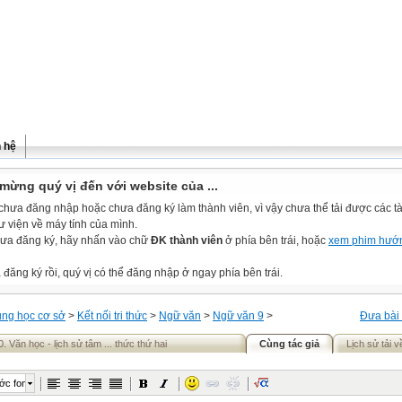
n hệ
mừng quý vị đến với website của ...
chưa đăng nhập hoặc chưa đăng ký làm thành viên, vì vậy chưa thể tải được các tài
ư viện về máy tính của mình.
ưa đăng ký, hãy nhấn vào chữ
ĐK thành viên
ở phía bên trái, hoặc
xem phim hướ
đăng ký rồi, quý vị có thể đăng nhập ở ngay phía bên trái.
ung học cơ sở
>
Kết nối tri thức
>
Ngữ văn
>
Ngữ văn 9
>
Đưa bài 
0. Văn học - lịch sử tâm ... thức thứ hai
Cùng tác giả
Lịch sử tải v
ớc font