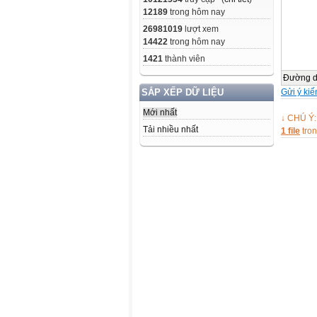
12189
trong hôm nay
26981019
lượt xem
14422
trong hôm nay
1421
thành viên
Đường 
Gửi ý kiế
SẮP XẾP DỮ LIỆU
Mới nhất
↓ CHÚ Ý:
Tải nhiều nhất
1 file
tro