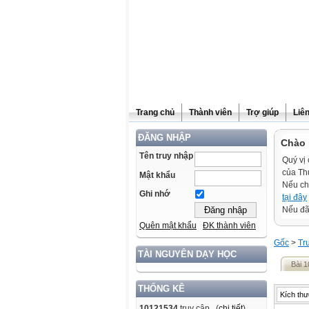
Trang chủ
Thành viên
Trợ giúp
Liê
ĐĂNG NHẬP
Chào 
Tên truy nhập
Quý vị 
của Th
Mật khẩu
Nếu ch
Ghi nhớ
tại đây
Nếu đã 
Quên mật khẩu
ĐK thành viên
Gốc
>
Tr
TÀI NGUYÊN DẠY HỌC
Bài 1
THỐNG KÊ
Kích thư
10121534
truy cập (
chi tiết
)