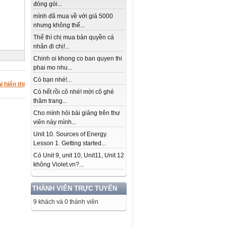
đóng gói...
mình đã mua về với giá 5000
nhưng không thể...
Thế thì chị mua bản quyền cá
nhân đi chị!...
Chinh oi khong co ban quyen thi
phai mo nhu...
Có bạn nhé!...
ỉ hiển thị
Có hết rồi cô nhé! mời cô ghé
thăm trang...
Cho mình hỏi bài giảng trên thư
viên này mình...
Unit 10. Sources of Energy.
Lesson 1. Getting started...
Có Unit 9, unit 10, Unit11, Unit 12
không Violet.vn?...
THÀNH VIÊN TRỰC TUYẾN
9 khách và 0 thành viên