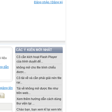
Đăng nhập / Đăng ký
CÁC Ý KIẾN MỚI NHẤT
Cô cần kích hoạt Flash Player
 liệu
của trình duyệt để...
ng dẫn
không mở cho file trình chiếu
được...
Cô tải về và cần phải giải nén file
rar...
giảng lên
Tải về không mở được file như
trên web...
ề
Xem thêm hướng dẫn cách dùng
thư viện tại ...
Chào bạn, bạn xem kĩ lại xem khi