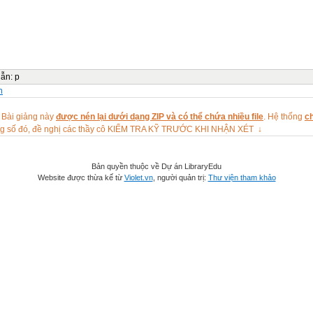
dẫn
:
p
n
 Bài giảng này
được nén lại dưới dạng ZIP và có thể chứa nhiều file
. Hệ thống
ch
ng số đó, đề nghị các thầy cô KIỂM TRA KỸ TRƯỚC KHI NHẬN XÉT ↓
Bản quyền thuộc về Dự án LibraryEdu
Website được thừa kế từ
Violet.vn
, người quản trị:
Thư viện tham khảo