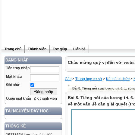
Trang chủ
Thành viên
Trợ giúp
Liên hệ
ĐĂNG NHẬP
Chào mừng quý vị đến với websit
Tên truy nhập
Mật khẩu
Gốc
>
Trung học cơ sở
>
Kết nối tri thức
>
Ghi nhớ
Bài 8. Tiếng nói của lương tri. 6. ... sốn
Bài 8. Tiếng nói của lương tri. 6.
Quên mật khẩu
ĐK thành viên
về một vấn đề cần giải quyết (tr
TÀI NGUYÊN DẠY HỌC
THỐNG KÊ
10128624
truy cập (
chi tiết
)