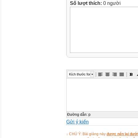
Số lượt thích:
0 người
Kích thước font
Đường dẫn
:
p
Gửi ý kiến
↓ CHÚ Ý: Bài giảng này
được nén lại dưới