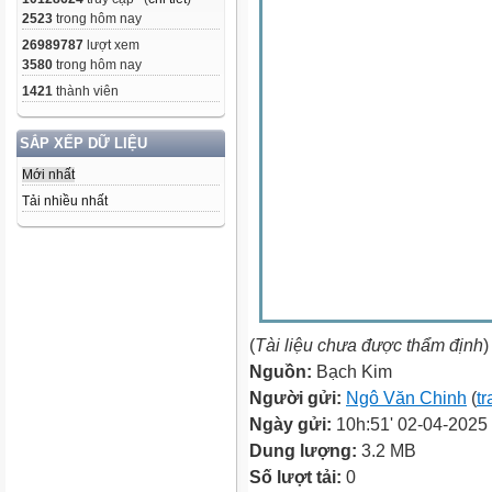
2523
trong hôm nay
26989787
lượt xem
3580
trong hôm nay
1421
thành viên
SẮP XẾP DỮ LIỆU
Mới nhất
Tải nhiều nhất
(
Tài liệu chưa được thẩm định
)
Nguồn:
Bạch Kim
Người gửi:
Ngô Văn Chinh
(
tr
Ngày gửi:
10h:51' 02-04-2025
Dung lượng:
3.2 MB
Số lượt tải:
0