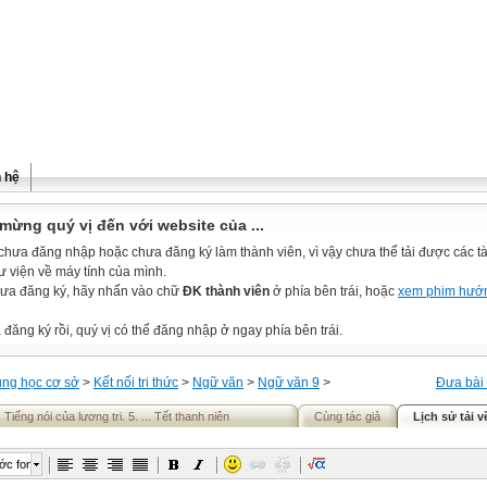
n hệ
mừng quý vị đến với website của ...
chưa đăng nhập hoặc chưa đăng ký làm thành viên, vì vậy chưa thể tải được các tài
ư viện về máy tính của mình.
ưa đăng ký, hãy nhấn vào chữ
ĐK thành viên
ở phía bên trái, hoặc
xem phim hướ
đăng ký rồi, quý vị có thể đăng nhập ở ngay phía bên trái.
ung học cơ sở
>
Kết nối tri thức
>
Ngữ văn
>
Ngữ văn 9
>
Đưa bài 
. Tiếng nói của lương tri. 5. ... Tết thanh niên
Cùng tác giả
Lịch sử tải v
ớc font