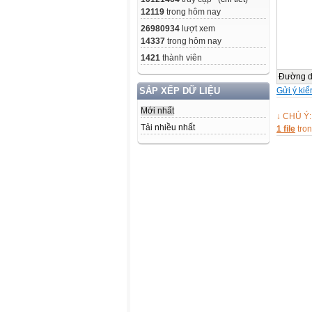
12119
trong hôm nay
26980934
lượt xem
14337
trong hôm nay
1421
thành viên
Đường 
Gửi ý kiế
SẮP XẾP DỮ LIỆU
Mới nhất
↓ CHÚ Ý:
Tải nhiều nhất
1 file
tro