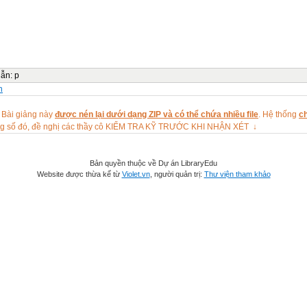
dẫn
:
p
n
 Bài giảng này
được nén lại dưới dạng ZIP và có thể chứa nhiều file
. Hệ thống
ch
ng số đó, đề nghị các thầy cô KIỂM TRA KỸ TRƯỚC KHI NHẬN XÉT ↓
Bản quyền thuộc về Dự án LibraryEdu
Website được thừa kế từ
Violet.vn
, người quản trị:
Thư viện tham khảo