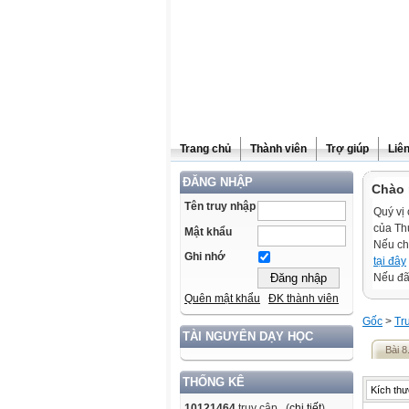
Trang chủ
Thành viên
Trợ giúp
Liê
ĐĂNG NHẬP
Chào 
Tên truy nhập
Quý vị 
của Th
Mật khẩu
Nếu ch
Ghi nhớ
tại đây
Nếu đã 
Quên mật khẩu
ĐK thành viên
Gốc
>
Tr
TÀI NGUYÊN DẠY HỌC
Bài 8
THỐNG KÊ
Kích thư
10121464
truy cập (
chi tiết
)