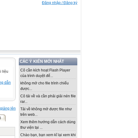
Đăng nhập / Đăng ký
CÁC Ý KIẾN MỚI NHẤT
Cô cần kích hoạt Flash Player
 liệu
của trình duyệt để...
ng dẫn
không mở cho file trình chiếu
được...
Cô tải về và cần phải giải nén file
rar...
giảng lên
Tải về không mở được file như
trên web...
ề
Xem thêm hướng dẫn cách dùng
thư viện tại ...
Chào bạn, bạn xem kĩ lại xem khi