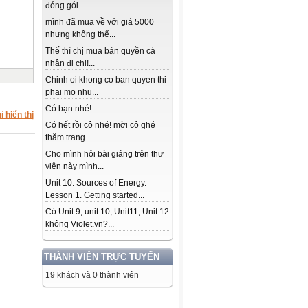
đóng gói...
mình đã mua về với giá 5000
nhưng không thể...
Thế thì chị mua bản quyền cá
nhân đi chị!...
Chinh oi khong co ban quyen thi
phai mo nhu...
Có bạn nhé!...
ỉ hiển thị
Có hết rồi cô nhé! mời cô ghé
thăm trang...
Cho mình hỏi bài giảng trên thư
viên này mình...
Unit 10. Sources of Energy.
Lesson 1. Getting started...
Có Unit 9, unit 10, Unit11, Unit 12
không Violet.vn?...
THÀNH VIÊN TRỰC TUYẾN
19 khách và 0 thành viên