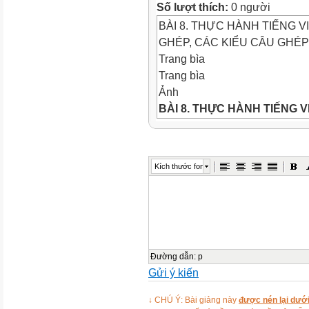
Số lượt thích:
0 người
BÀI 8. THỰC HÀNH TIẾNG 
GHÉP, CÁC KIỂU CÂU GHÉP
Trang bìa
Trang bìa
Ảnh
BÀI 8. THỰC HÀNH TIẾNG V
GHÉP, CÁC KIỂU CÂU GHÉ
THỰC HÀNH
Thực hành
Kích thước font
Đặt câu với các hình ảnh gợ
ghép).
Ảnh
Ảnh
Hoa sen nở thật đẹp, tôi rất 
Thực hành
Đường dẫn
:
p
Gửi ý kiến
Ảnh
- Nhắc lại kiến thức câu đơn
↓ CHÚ Ý: Bài giảng này
được nén lại dưới
Bài 1