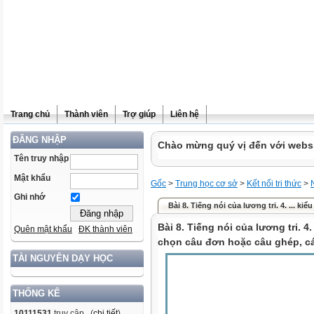
Trang chủ
Thành viên
Trợ giúp
Liên hệ
ĐĂNG NHẬP
Chào mừng quý vị đến với websit
Tên truy nhập
Mật khẩu
Gốc
>
Trung học cơ sở
>
Kết nối tri thức
>
Ghi nhớ
Bài 8. Tiếng nói của lương tri. 4. ... ki
Bài 8. Tiếng nói của lương tri. 4
Quên mật khẩu
ĐK thành viên
chọn câu đơn hoặc câu ghép, c
TÀI NGUYÊN DẠY HỌC
THỐNG KÊ
10111531
truy cập (
chi tiết
)