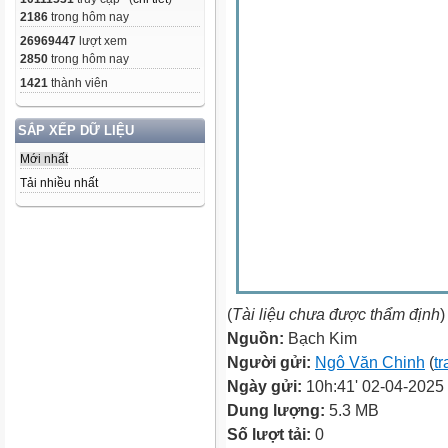
2186
trong hôm nay
26969447
lượt xem
2850
trong hôm nay
1421
thành viên
SẮP XẾP DỮ LIỆU
Mới nhất
Tải nhiều nhất
(
Tài liệu chưa được thẩm định
)
Nguồn:
Bạch Kim
Người gửi:
Ngô Văn Chinh
(
tr
Ngày gửi:
10h:41' 02-04-2025
Dung lượng:
5.3 MB
Số lượt tải:
0