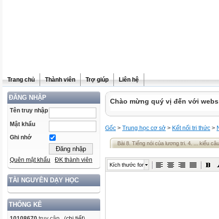
Trang chủ
Thành viên
Trợ giúp
Liên hệ
ĐĂNG NHẬP
Chào mừng quý vị đến với websit
Tên truy nhập
Mật khẩu
Gốc
>
Trung học cơ sở
>
Kết nối tri thức
>
Ghi nhớ
Bài 8. Tiếng nói của lương tri. 4. ... kiểu c
Quên mật khẩu
ĐK thành viên
Kích thước font
TÀI NGUYÊN DẠY HỌC
THỐNG KÊ
10108670
truy cập (
chi tiết
)