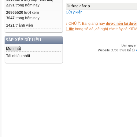
2291
trong hôm nay
Đường dẫn
:
p
Gửi ý kiến
26965520
lượt xem
3047
trong hôm nay
↓ CHÚ Ý: Bài giảng này
được nén lại dưới
1421
thành viên
1 file
trong số đó, đề nghị các thầy cô 
SẮP XẾP DỮ LIỆU
Bản quyền
Mới nhất
Website được thừa kế từ
Tải nhiều nhất