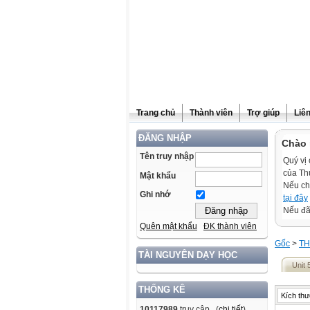
Trang chủ
Thành viên
Trợ giúp
Liê
ĐĂNG NHẬP
Chào 
Tên truy nhập
Quý vị 
của Th
Mật khẩu
Nếu ch
Ghi nhớ
tại đây
Nếu đã 
Quên mật khẩu
ĐK thành viên
Gốc
>
TH
TÀI NGUYÊN DẠY HỌC
Unit 
THỐNG KÊ
Kích thư
10117989
truy cập (
chi tiết
)