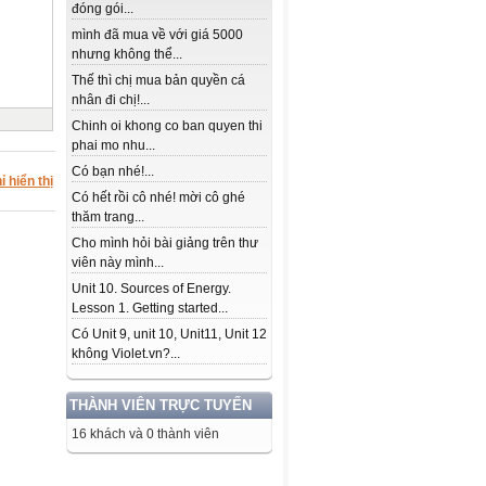
đóng gói...
mình đã mua về với giá 5000
nhưng không thể...
Thế thì chị mua bản quyền cá
nhân đi chị!...
Chinh oi khong co ban quyen thi
phai mo nhu...
Có bạn nhé!...
ỉ hiển thị
Có hết rồi cô nhé! mời cô ghé
thăm trang...
Cho mình hỏi bài giảng trên thư
viên này mình...
Unit 10. Sources of Energy.
Lesson 1. Getting started...
Có Unit 9, unit 10, Unit11, Unit 12
không Violet.vn?...
THÀNH VIÊN TRỰC TUYẾN
16 khách và 0 thành viên