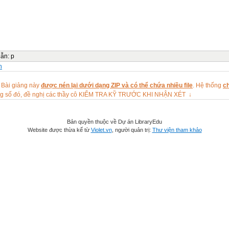
dẫn
:
p
n
 Bài giảng này
được nén lại dưới dạng ZIP và có thể chứa nhiều file
. Hệ thống
ch
ng số đó, đề nghị các thầy cô KIỂM TRA KỸ TRƯỚC KHI NHẬN XÉT ↓
Bản quyền thuộc về Dự án LibraryEdu
Website được thừa kế từ
Violet.vn
, người quản trị:
Thư viện tham khảo