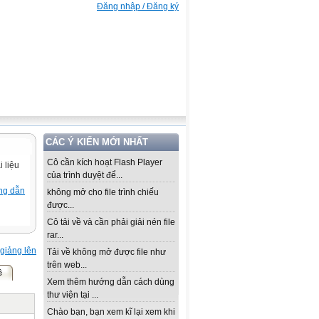
Đăng nhập / Đăng ký
CÁC Ý KIẾN MỚI NHẤT
Cô cần kích hoạt Flash Player
 liệu
của trình duyệt để...
ng dẫn
không mở cho file trình chiếu
được...
Cô tải về và cần phải giải nén file
rar...
giảng lên
Tải về không mở được file như
trên web...
ề
Xem thêm hướng dẫn cách dùng
thư viện tại ...
Chào bạn, bạn xem kĩ lại xem khi