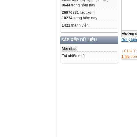
8644
trong hôm nay
26976831
lượt xem
10234
trong hôm nay
1421
thành viên
Đường 
Gửi ý kiế
SẮP XẾP DỮ LIỆU
Mới nhất
↓ CHÚ Ý:
Tải nhiều nhất
1 file
tro