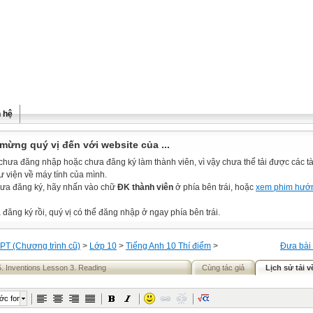
n hệ
mừng quý vị đến với website của ...
chưa đăng nhập hoặc chưa đăng ký làm thành viên, vì vậy chưa thể tải được các tài
ư viện về máy tính của mình.
ưa đăng ký, hãy nhấn vào chữ
ĐK thành viên
ở phía bên trái, hoặc
xem phim hướ
đăng ký rồi, quý vị có thể đăng nhập ở ngay phía bên trái.
PT (Chương trình cũ)
>
Lớp 10
>
Tiếng Anh 10 Thí điểm
>
Đưa bài 
5. Inventions Lesson 3. Reading
Cùng tác giả
Lịch sử tải v
ớc font