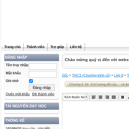
Trang chủ
Thành viên
Trợ giúp
Liên hệ
ĐĂNG NHẬP
Chào mừng quý vị đến với websit
Tên truy nhập
Mật khẩu
Gốc
>
THCS (Chương trình cũ)
>
Lớp 9
>
T
Ghi nhớ
Chương II. §4. Vị trí tương đối của ... và đ
Quên mật khẩu
ĐK thành viên
Kích thước font
TÀI NGUYÊN DẠY HỌC
THỐNG KÊ
10108421
truy cập (
chi tiết
)