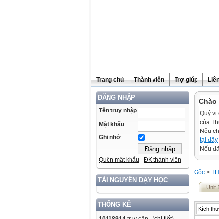
Trang chủ
Thành viên
Trợ giúp
Liê
ĐĂNG NHẬP
Chào 
Tên truy nhập
Quý vị 
của Th
Mật khẩu
Nếu ch
Ghi nhớ
tại đây
Nếu đã 
Quên mật khẩu
ĐK thành viên
Gốc
>
TH
TÀI NGUYÊN DẠY HỌC
Unit 
THỐNG KÊ
Kích thư
10118914
truy cập (
chi tiết
)