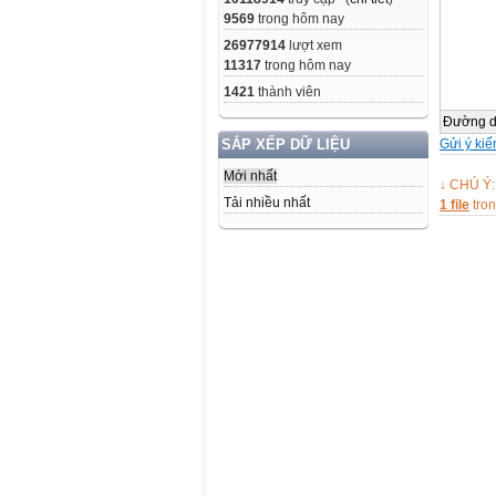
9569
trong hôm nay
26977914
lượt xem
11317
trong hôm nay
1421
thành viên
Đường 
Gửi ý kiế
SẮP XẾP DỮ LIỆU
Mới nhất
↓ CHÚ Ý:
Tải nhiều nhất
1 file
tro