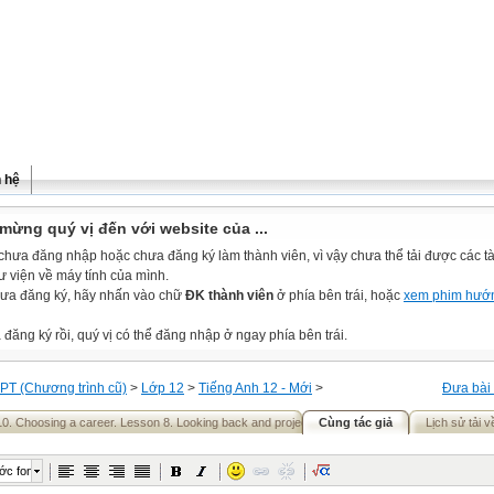
n hệ
mừng quý vị đến với website của ...
chưa đăng nhập hoặc chưa đăng ký làm thành viên, vì vậy chưa thể tải được các tài
ư viện về máy tính của mình.
ưa đăng ký, hãy nhấn vào chữ
ĐK thành viên
ở phía bên trái, hoặc
xem phim hướ
đăng ký rồi, quý vị có thể đăng nhập ở ngay phía bên trái.
PT (Chương trình cũ)
>
Lớp 12
>
Tiếng Anh 12 - Mới
>
Đưa bài 
10. Choosing a career. Lesson 8. Looking back and project
Cùng tác giả
Lịch sử tải v
ớc font