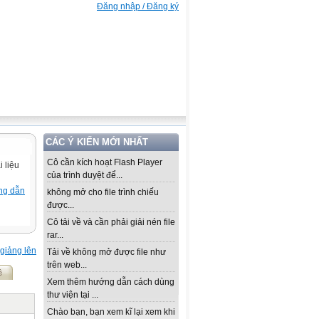
Đăng nhập / Đăng ký
CÁC Ý KIẾN MỚI NHẤT
Cô cần kích hoạt Flash Player
 liệu
của trình duyệt để...
ng dẫn
không mở cho file trình chiếu
được...
Cô tải về và cần phải giải nén file
rar...
giảng lên
Tải về không mở được file như
trên web...
ề
Xem thêm hướng dẫn cách dùng
thư viện tại ...
Chào bạn, bạn xem kĩ lại xem khi