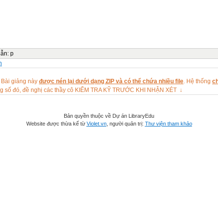
dẫn
:
p
n
 Bài giảng này
được nén lại dưới dạng ZIP và có thể chứa nhiều file
. Hệ thống
ch
ng số đó, đề nghị các thầy cô KIỂM TRA KỸ TRƯỚC KHI NHẬN XÉT ↓
Bản quyền thuộc về Dự án LibraryEdu
Website được thừa kế từ
Violet.vn
, người quản trị:
Thư viện tham khảo