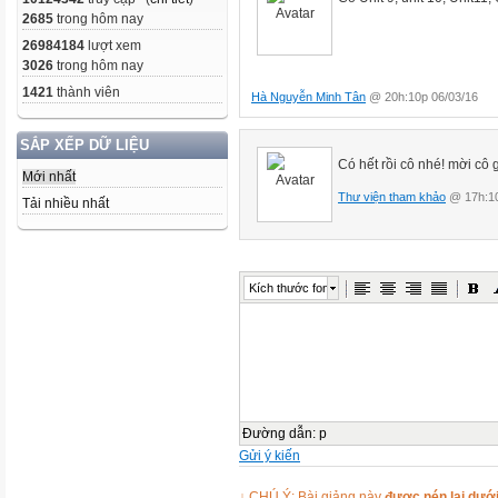
2685
trong hôm nay
26984184
lượt xem
3026
trong hôm nay
1421
thành viên
Hà Nguyễn Minh Tân
@ 20h:10p 06/03/16
SẮP XẾP DỮ LIỆU
Có hết rồi cô nhé! mời cô 
Mới nhất
Thư viện tham khảo
@ 17h:10
Tải nhiều nhất
Kích thước font
Đường dẫn
:
p
Gửi ý kiến
↓ CHÚ Ý: Bài giảng này
được nén lại dưới