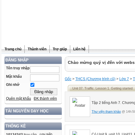
Trang chủ
Thành viên
Trợ giúp
Liên hệ
ĐĂNG NHẬP
Chào mừng quý vị đến với websit
Tên truy nhập
Mật khẩu
Gốc
>
THCS (Chương trình cũ)
>
Lớp 7
>
T
Ghi nhớ
Unit 07. Traffic. Lesson 1. Getting started
Quên mật khẩu
ĐK thành viên
Tập 2 tiếng Anh 7. Chương
TÀI NGUYÊN DẠY HỌC
Thư viện tham khảo
@ 14h:50
THỐNG KÊ
Có Unit 9, unit 10, Unit11,
10124342
truy cập (
chi tiết
)