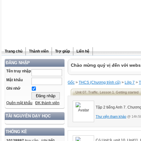
Trang chủ
Thành viên
Trợ giúp
Liên hệ
ĐĂNG NHẬP
Chào mừng quý vị đến với websit
Tên truy nhập
Mật khẩu
Gốc
>
THCS (Chương trình cũ)
>
Lớp 7
>
T
Ghi nhớ
Unit 07. Traffic. Lesson 1. Getting started
Quên mật khẩu
ĐK thành viên
Tập 2 tiếng Anh 7. Chương
TÀI NGUYÊN DẠY HỌC
Thư viện tham khảo
@ 14h:50
THỐNG KÊ
Có Unit 9, unit 10, Unit11,
10128897
truy cập (
chi tiết
)