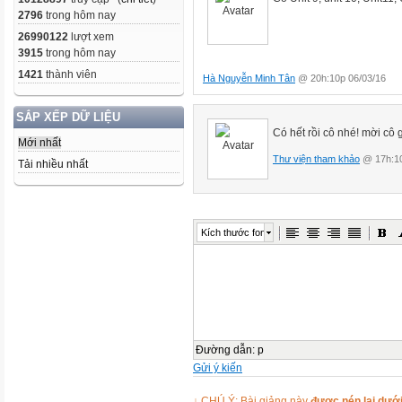
2796
trong hôm nay
26990122
lượt xem
3915
trong hôm nay
1421
thành viên
Hà Nguyễn Minh Tân
@ 20h:10p 06/03/16
SẮP XẾP DỮ LIỆU
Có hết rồi cô nhé! mời cô 
Mới nhất
Thư viện tham khảo
@ 17h:10
Tải nhiều nhất
Kích thước font
Đường dẫn
:
p
Gửi ý kiến
↓ CHÚ Ý: Bài giảng này
được nén lại dưới