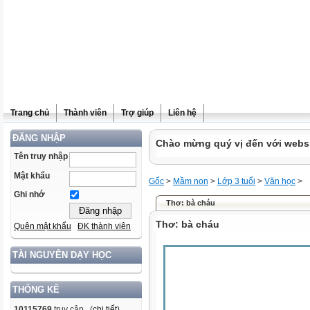
Trang chủ
Thành viên
Trợ giúp
Liên hệ
ĐĂNG NHẬP
Chào mừng quý vị đến với websit
Tên truy nhập
Mật khẩu
Gốc
>
Mầm non
>
Lớp 3 tuổi
>
Văn học
>
Ghi nhớ
Thơ: bà cháu
Thơ: bà cháu
Quên mật khẩu
ĐK thành viên
TÀI NGUYÊN DẠY HỌC
THỐNG KÊ
10115769
truy cập (
chi tiết
)