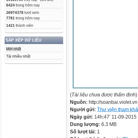
6424
trong hôm nay
26974378
lượt xem
7781
trong hôm nay
1421
thành viên
SẮP XẾP DỮ LIỆU
Mới nhất
Tải nhiều nhất
(
Tài liệu chưa được thẩm định
)
Nguồn:
http://soanbai.violet.vn
Người gửi:
Thư viện tham kh
Ngày gửi:
14h:47' 11-09-2015
Dung lượng:
6.3 MB
Số lượt tải:
1