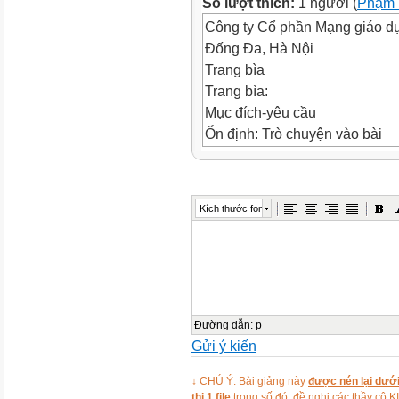
Số lượt thích:
1 người (
Phạm 
Công ty Cổ phần Mạng giáo d
Đống Đa, Hà Nội
Trang bìa
Trang bìa:
Mục đích-yêu cầu
Ổn định: Trò chuyện vào bài
Lớp: Mẫu giáo bé Người thực 
MỤC ĐÍCH YÊU CẦU Kiến thức:
thơ. Trẻ nắm được vần điệu và 
Kích thước font
đúng câu hỏi của cô. Giáo dục:
đỡ ông, bà, cha, mẹ, biết làm 
ngữ, tư duy, tưởng tượng. Nội
Gia đình:
Đại gia đình:
Mừng sinh nhật:
Đường dẫn
:
p
Gửi ý kiến
Dạy trẻ đọc thơ
Bài thơ:
↓ CHÚ Ý: Bài giảng này
được nén lại dưới
Hình ảnh:
thị 1 file
trong số đó, đề nghị các thầy 