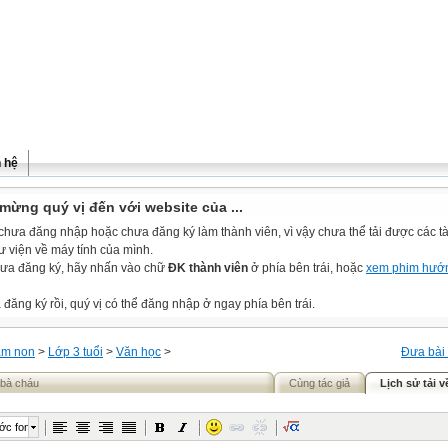
n hệ
mừng quý vị đến với website của ...
chưa đăng nhập hoặc chưa đăng ký làm thành viên, vì vậy chưa thể tải được các tài
ư viện về máy tính của mình.
ưa đăng ký, hãy nhấn vào chữ
ĐK thành viên
ở phía bên trái, hoặc
xem phim hướ
đăng ký rồi, quý vị có thể đăng nhập ở ngay phía bên trái.
m non
>
Lớp 3 tuổi
>
Văn học
>
Đưa bài 
 bà cháu
Cùng tác giả
Lịch sử tải v
ớc font