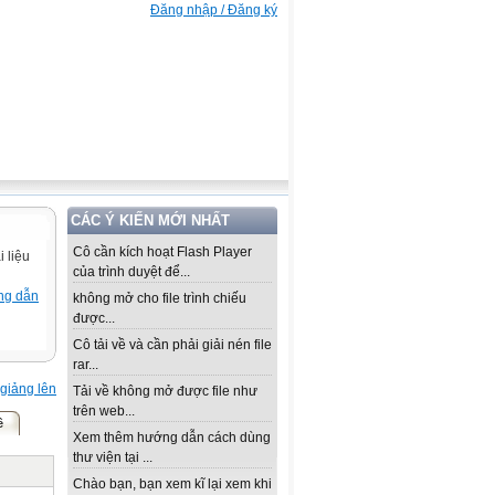
Đăng nhập / Đăng ký
CÁC Ý KIẾN MỚI NHẤT
Cô cần kích hoạt Flash Player
 liệu
của trình duyệt để...
ng dẫn
không mở cho file trình chiếu
được...
Cô tải về và cần phải giải nén file
rar...
giảng lên
Tải về không mở được file như
trên web...
ề
Xem thêm hướng dẫn cách dùng
thư viện tại ...
Chào bạn, bạn xem kĩ lại xem khi