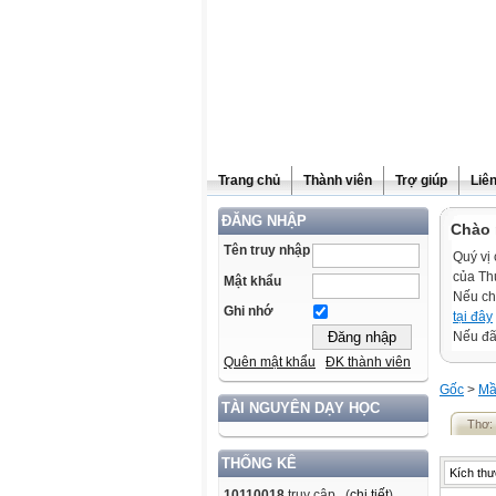
Trang chủ
Thành viên
Trợ giúp
Liê
ĐĂNG NHẬP
Chào 
Tên truy nhập
Quý vị 
của Th
Mật khẩu
Nếu ch
Ghi nhớ
tại đây
Nếu đã 
Quên mật khẩu
ĐK thành viên
Gốc
>
Mầ
TÀI NGUYÊN DẠY HỌC
Thơ:
THỐNG KÊ
Kích thư
10110018
truy cập (
chi tiết
)