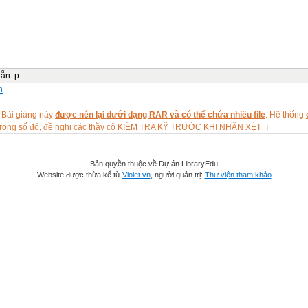
dẫn
:
p
n
 Bài giảng này
được nén lại dưới dạng RAR và có thể chứa nhiều file
. Hệ thống
rong số đó, đề nghị các thầy cô KIỂM TRA KỸ TRƯỚC KHI NHẬN XÉT ↓
Bản quyền thuộc về Dự án LibraryEdu
Website được thừa kế từ
Violet.vn
, người quản trị:
Thư viện tham khảo