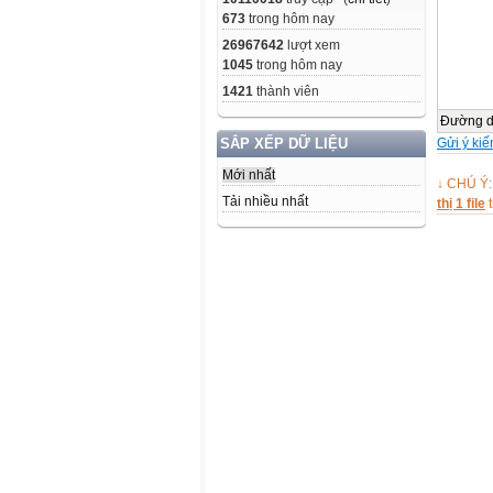
673
trong hôm nay
26967642
lượt xem
1045
trong hôm nay
1421
thành viên
Đường 
Gửi ý kiế
SẮP XẾP DỮ LIỆU
Mới nhất
↓ CHÚ Ý:
Tải nhiều nhất
thị 1 file
t