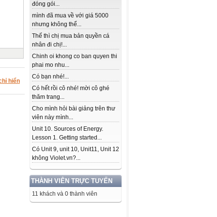
đóng gói...
mình đã mua về với giá 5000
nhưng không thể...
Thế thì chị mua bản quyền cá
nhân đi chị!...
Chinh oi khong co ban quyen thi
phai mo nhu...
Có bạn nhé!...
chỉ hiển
Có hết rồi cô nhé! mời cô ghé
thăm trang...
Cho mình hỏi bài giảng trên thư
viên này mình...
Unit 10. Sources of Energy.
Lesson 1. Getting started...
Có Unit 9, unit 10, Unit11, Unit 12
không Violet.vn?...
THÀNH VIÊN TRỰC TUYẾN
11 khách và 0 thành viên