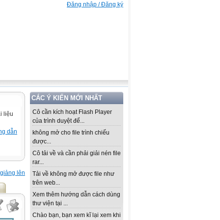
Đăng nhập / Đăng ký
CÁC Ý KIẾN MỚI NHẤT
Cô cần kích hoạt Flash Player
 liệu
của trình duyệt để...
ng dẫn
không mở cho file trình chiếu
được...
Cô tải về và cần phải giải nén file
rar...
giảng lên
Tải về không mở được file như
trên web...
Xem thêm hướng dẫn cách dùng
thư viện tại ...
Chào bạn, bạn xem kĩ lại xem khi