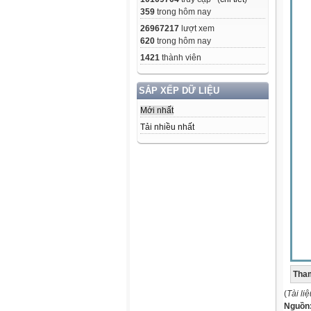
359
trong hôm nay
26967217
lượt xem
620
trong hôm nay
1421
thành viên
SẮP XẾP DỮ LIỆU
Mới nhất
Tải nhiều nhất
Tham
(
Tài li
Nguồn