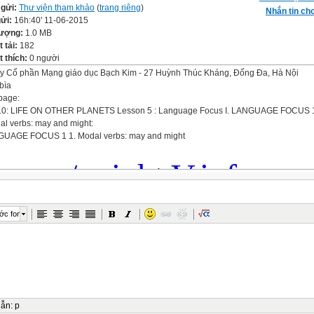
 gửi:
Thư viện tham khảo
(
trang riêng
)
Nhắn tin cho
gửi:
16h:40' 11-06-2015
lượng:
1.0 MB
t tải:
182
 thích:
0 người
y Cổ phần Mạng giáo dục Bạch Kim - 27 Huỳnh Thúc Kháng, Đống Đa, Hà Nội
bìa
page:
10: LIFE ON OTHER PLANETS Lesson 5 : Language Focus I. LANGUAGE FOCUS 
al verbs: may and might:
NGUAGE FOCUS 1 1. Modal verbs: may and might
 may / might V.inf
ớc font
t
may
be a book or it
ight
be a game.
dẫn
:
p