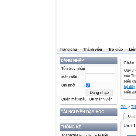
Trang chủ
Thành viên
Trợ giúp
Liê
ĐĂNG NHẬP
Chào 
Tên truy nhập
Quý vị 
của Th
Mật khẩu
Nếu ch
Ghi nhớ
tại đây
Nếu đã 
Quên mật khẩu
ĐK thành viên
Gốc
>
TH
TÀI NGUYÊN DẠY HỌC
Unit 
Unit 1
THỐNG KÊ
10109704
truy cập (
chi tiết
)