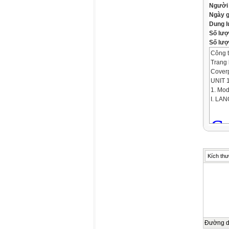
Người
Ngày 
Dung 
Số lượ
Số lượt
Công t
Trang 
Cover
UNIT 
1. Mod
I. LA
S
Kích thư
I
m
Đường 