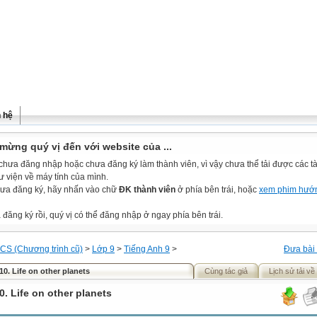
n hệ
mừng quý vị đến với website của ...
chưa đăng nhập hoặc chưa đăng ký làm thành viên, vì vậy chưa thể tải được các tài
ư viện về máy tính của mình.
ưa đăng ký, hãy nhấn vào chữ
ĐK thành viên
ở phía bên trái, hoặc
xem phim hướ
đăng ký rồi, quý vị có thể đăng nhập ở ngay phía bên trái.
CS (Chương trình cũ)
>
Lớp 9
>
Tiếng Anh 9
>
Đưa bài 
10. Life on other planets
Cùng tác giả
Lịch sử tải về
0. Life on other planets