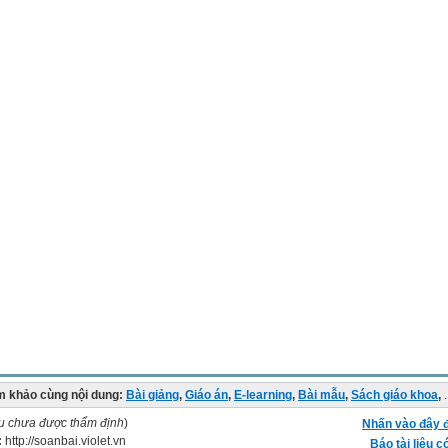
 khảo cùng nội dung:
Bài giảng
,
Giáo án
,
E-learning
,
Bài mẫu
,
Sách giáo khoa
,
.
ệu chưa được thẩm định
)
Nhấn vào đây đ
:
http://soanbai.violet.vn
Báo tài liệu c