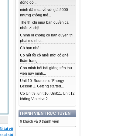
đóng gói...
mình đã mua về với giá 5000
nhưng không thể...
Thế thì chị mua bản quyền cá
nhân đi chị!...
Chinh oi khong co ban quyen thi
phai mo nhu...
Có bạn nhé!...
Có hết rồi cô nhé! mời cô ghé
thăm trang...
Cho mình hỏi bài giảng trên thư
viên này mình...
Unit 10. Sources of Energy.
Lesson 1. Getting started...
Có Unit 9, unit 10, Unit11, Unit 12
không Violet.vn?...
THÀNH VIÊN TRỰC TUYẾN
..
9 khách và 0 thành viên
ể tải về
ó sai sót