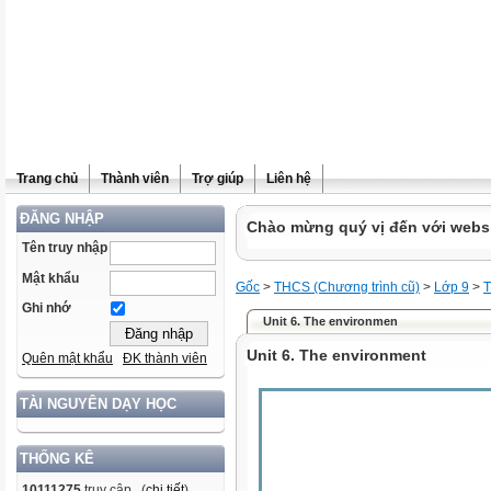
Trang chủ
Thành viên
Trợ giúp
Liên hệ
ĐĂNG NHẬP
Chào mừng quý vị đến với websit
Tên truy nhập
Mật khẩu
Gốc
>
THCS (Chương trình cũ)
>
Lớp 9
>
T
Ghi nhớ
Unit 6. The environmen
Unit 6. The environment
Quên mật khẩu
ĐK thành viên
TÀI NGUYÊN DẠY HỌC
THỐNG KÊ
10111275
truy cập (
chi tiết
)