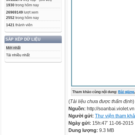
1930
trong hôm nay
26969149
lượt xem
2552
trong hôm nay
1421
thành viên
SẮP XẾP DỮ LIỆU
Mới nhất
Tải nhiều nhất
Tham khảo cùng nội dung:
Bài giảng
,
(
Tài liệu chưa được thẩm định
)
Nguồn:
http://soanbai.violet.vn
Người gửi:
Thư viện tham kh
Ngày gửi:
15h:47' 11-06-2015
Dung lượng:
9.3 MB