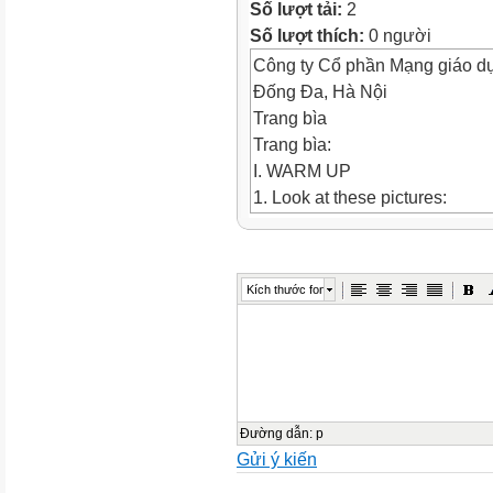
Số lượt tải:
2
Số lượt thích:
0 người
Công ty Cổ phần Mạng giáo d
Đống Đa, Hà Nội
Trang bìa
Trang bìa:
I. WARM UP
1. Look at these pictures:
2. What do those pictures tell u
II. VOCABULARY
1. New word:
Kích thước font
1. New word II. VOCABULARY jun
kho báu (a) hedge : hàng rào n
(a) stream: dòng suối (a) folk: 
picture or VietNamese word wit
III. READING
1. Read this poem about the e
Đường dẫn
:
p
Gửi ý kiến
III. READING 1. Read this po
Mummy, what’s going to happen I