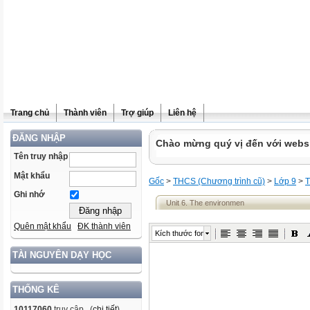
Trang chủ
Thành viên
Trợ giúp
Liên hệ
ĐĂNG NHẬP
Chào mừng quý vị đến với websit
Tên truy nhập
Mật khẩu
Gốc
>
THCS (Chương trình cũ)
>
Lớp 9
>
T
Ghi nhớ
Unit 6. The environmen
Quên mật khẩu
ĐK thành viên
Kích thước font
TÀI NGUYÊN DẠY HỌC
THỐNG KÊ
10117060
truy cập (
chi tiết
)