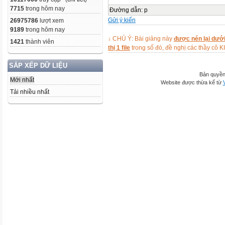
7715
trong hôm nay
Đường dẫn
:
p
Gửi ý kiến
26975786
lượt xem
9189
trong hôm nay
↓ CHÚ Ý: Bài giảng này
được nén lại dưới
1421
thành viên
thị 1 file
trong số đó, đề nghị các thầy 
SẮP XẾP DỮ LIỆU
Bản quyền
Mới nhất
Website được thừa kế từ
Tải nhiều nhất