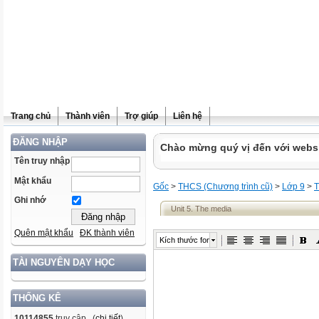
Trang chủ
Thành viên
Trợ giúp
Liên hệ
ĐĂNG NHẬP
Chào mừng quý vị đến với websit
Tên truy nhập
Mật khẩu
Gốc
>
THCS (Chương trình cũ)
>
Lớp 9
>
T
Ghi nhớ
Unit 5. The media
Quên mật khẩu
ĐK thành viên
Kích thước font
TÀI NGUYÊN DẠY HỌC
THỐNG KÊ
10114855
truy cập (
chi tiết
)