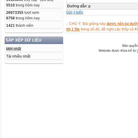
5510
trong hôm nay
Đường dẫn
:
p
Gửi ý kiến
26973355
lượt xem
6758
trong hôm nay
↓ CHÚ Ý: Bài giảng này
được nén lại dưới
1421
thành viên
thị 1 file
trong số đó, đề nghị các thầy 
SẮP XẾP DỮ LIỆU
Bản quyền
Mới nhất
Website được thừa kế từ
Tải nhiều nhất