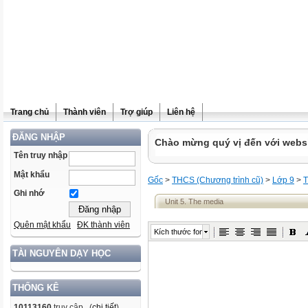
Trang chủ
Thành viên
Trợ giúp
Liên hệ
ĐĂNG NHẬP
Chào mừng quý vị đến với websit
Tên truy nhập
Mật khẩu
Gốc
>
THCS (Chương trình cũ)
>
Lớp 9
>
T
Ghi nhớ
Unit 5. The media
Quên mật khẩu
ĐK thành viên
Kích thước font
TÀI NGUYÊN DẠY HỌC
THỐNG KÊ
10113160
truy cập (
chi tiết
)