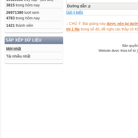
3815
trong hôm nay
Đường dẫn
:
p
Gửi ý kiến
26971380
lượt xem
4783
trong hôm nay
↓ CHÚ Ý: Bài giảng này
được nén lại dưới
1421
thành viên
thị 1 file
trong số đó, đề nghị các thầy 
SẮP XẾP DỮ LIỆU
Bản quyền
Mới nhất
Website được thừa kế từ
Tải nhiều nhất