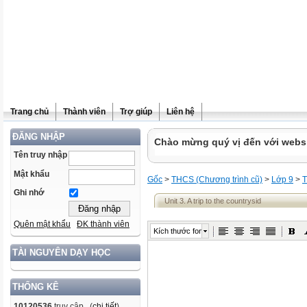
Trang chủ
Thành viên
Trợ giúp
Liên hệ
ĐĂNG NHẬP
Chào mừng quý vị đến với websit
Tên truy nhập
Mật khẩu
Gốc
>
THCS (Chương trình cũ)
>
Lớp 9
>
T
Ghi nhớ
Unit 3. A trip to the countrysid
Quên mật khẩu
ĐK thành viên
Kích thước font
TÀI NGUYÊN DẠY HỌC
THỐNG KÊ
10120536
truy cập (
chi tiết
)