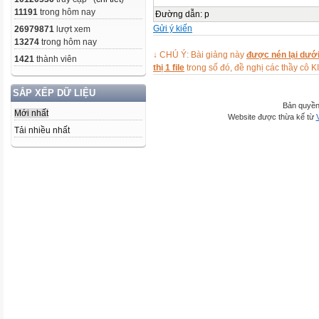
11191
trong hôm nay
Đường dẫn
:
p
Gửi ý kiến
26979871
lượt xem
13274
trong hôm nay
↓ CHÚ Ý: Bài giảng này
được nén lại dưới
1421
thành viên
thị 1 file
trong số đó, đề nghị các thầy 
SẮP XẾP DỮ LIỆU
Bản quyền
Mới nhất
Website được thừa kế từ
Tải nhiều nhất