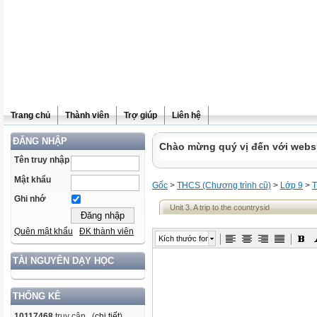
Trang chủ
Thành viên
Trợ giúp
Liên hệ
ĐĂNG NHẬP
Chào mừng quý vị đến với websit
Tên truy nhập
Mật khẩu
Gốc
>
THCS (Chương trình cũ)
>
Lớp 9
>
T
Ghi nhớ
Unit 3. A trip to the countrysid
Quên mật khẩu
ĐK thành viên
Kích thước font
TÀI NGUYÊN DẠY HỌC
THỐNG KÊ
10117468
truy cập (
chi tiết
)