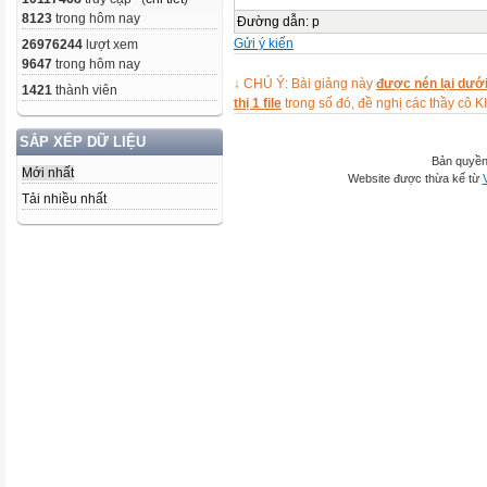
8123
trong hôm nay
Đường dẫn
:
p
Gửi ý kiến
26976244
lượt xem
9647
trong hôm nay
↓ CHÚ Ý: Bài giảng này
được nén lại dưới
1421
thành viên
thị 1 file
trong số đó, đề nghị các thầy 
SẮP XẾP DỮ LIỆU
Bản quyền
Mới nhất
Website được thừa kế từ
Tải nhiều nhất