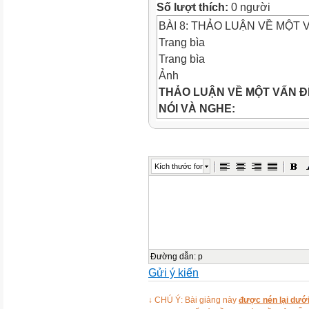
Số lượt thích:
0 người
BÀI 8: THẢO LUẬN VỀ MỘT
Trang bìa
Trang bìa
Ảnh
THẢO LUẬN VỀ MỘT VẤN 
NÓI VÀ NGHE:
Khởi động
Khởi động
Khi đã xác định được ĐIỂ
Kích thước font
qua video, em hãy thực hiện 
nháp):
1. Theo em, làm thế n
sống?
2. Trong thực tế cuộ
nào chúng ta sẽ sử dụng kĩ 
sống?
Ảnh
Đường dẫn
:
p
Gửi ý kiến
Video
Hình thành kiến thức
↓ CHÚ Ý: Bài giảng này
được nén lại dưới
Hình thành kiến thức