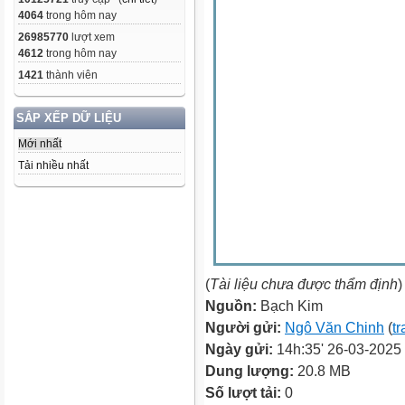
4064
trong hôm nay
26985770
lượt xem
4612
trong hôm nay
1421
thành viên
SẮP XẾP DỮ LIỆU
Mới nhất
Tải nhiều nhất
(
Tài liệu chưa được thẩm định
)
Nguồn:
Bạch Kim
Người gửi:
Ngô Văn Chinh
(
tr
Ngày gửi:
14h:35' 26-03-2025
Dung lượng:
20.8 MB
Số lượt tải:
0