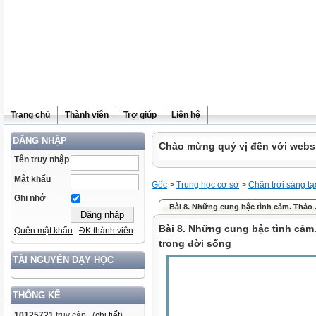
Trang chủ
Thành viên
Trợ giúp
Liên hệ
ĐĂNG NHẬP
Chào mừng quý vị đến với websit
Tên truy nhập
Mật khẩu
Gốc
>
Trung học cơ sở
>
Chân trời sáng tạ
Ghi nhớ
Bài 8. Những cung bậc tình cảm. Thảo .
Bài 8. Những cung bậc tình cảm
Quên mật khẩu
ĐK thành viên
trong đời sống
TÀI NGUYÊN DẠY HỌC
THỐNG KÊ
10125721
truy cập (
chi tiết
)