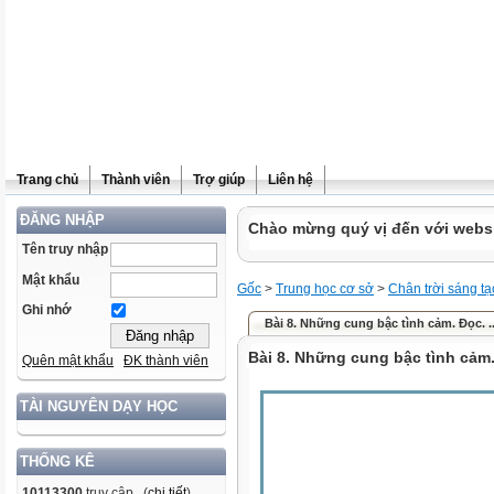
Trang chủ
Thành viên
Trợ giúp
Liên hệ
ĐĂNG NHẬP
Chào mừng quý vị đến với websit
Tên truy nhập
Mật khẩu
Gốc
>
Trung học cơ sở
>
Chân trời sáng tạ
Ghi nhớ
Bài 8. Những cung bậc tình cảm. Đọc. 
Bài 8. Những cung bậc tình cảm
Quên mật khẩu
ĐK thành viên
TÀI NGUYÊN DẠY HỌC
THỐNG KÊ
10113300
truy cập (
chi tiết
)