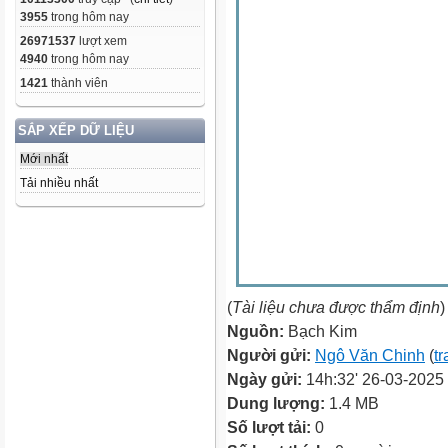
3955
trong hôm nay
26971537
lượt xem
4940
trong hôm nay
1421
thành viên
SẮP XẾP DỮ LIỆU
Mới nhất
Tải nhiều nhất
(
Tài liệu chưa được thẩm định
)
Nguồn:
Bạch Kim
Người gửi:
Ngô Văn Chinh
(
tr
Ngày gửi:
14h:32' 26-03-2025
Dung lượng:
1.4 MB
Số lượt tải:
0