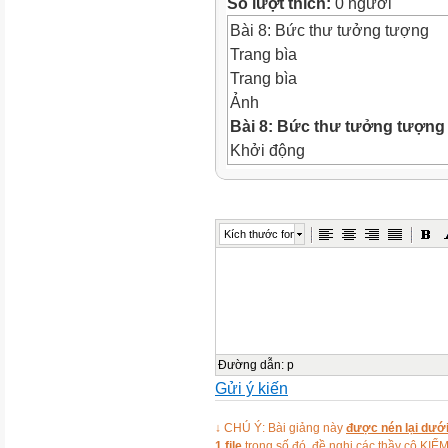
Số lượt thích:
0 người
Bài 8: Bức thư tưởng tượng
Trang bìa
Trang bìa
Ảnh
Bài 8: Bức thư tưởng tượng
Khởi động
Câu 1
Bài tập trắc nghiệm
1. Ai là tác giả “Bức thư tưởng
Kích thước font
Lý Lan
Tố Hữu
Câu 2
Bài tập trắc nghiệm
2. Xuất xứ văn bản “Bức thư t
Nhà xuất bản Giáo dục
Đường dẫn
:
p
Gửi ý kiến
Trích từ Miên man tuỳ bút, NX
Câu 3
↓ CHÚ Ý: Bài giảng này
được nén lại dưới
Bài tập trắc nghiệm
1 file
trong số đó, đề nghị các thầy cô 