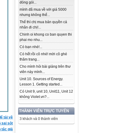
đóng gói...
mình đã mua về với giá 5000
nhưng không thể...
Thế thì chị mua bản quyền cá
nhân đi chị!...
Chinh oi khong co ban quyen thi
phai mo nhu...
Có bạn nhé!...
Có hết rồi cô nhé! mời cô ghé
thăm trang...
Cho mình hỏi bài giảng trên thư
viên này mình...
Unit 10. Sources of Energy.
Lesson 1. Getting started...
Có Unit 9, unit 10, Unit11, Unit 12
không Violet.vn?...
THÀNH VIÊN TRỰC TUYẾN
ể tải về
3 khách và 0 thành viên
ó sai sót
 tác giả