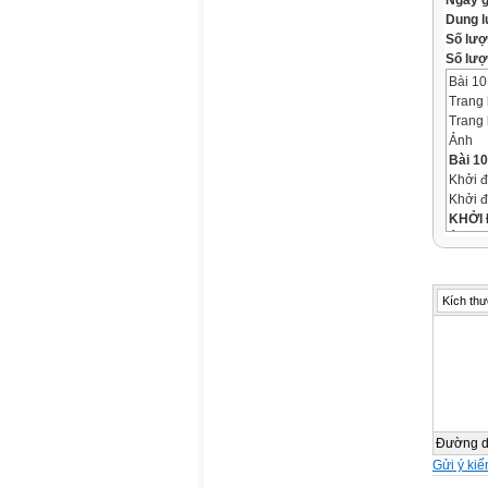
Ngày 
Dung 
Số lượ
Số lượt
Bài 10
Trang 
Trang 
Ảnh
Bài 1
Khởi 
Khởi 
KHỞI
Ảnh
Theo d
Video
Khởi 
Kích thư
Ảnh
Ảnh
Ảnh
Ảnh
Nhận t
Những 
Ảnh
Đường 
Ảnh
Gửi ý kiế
Khi tr