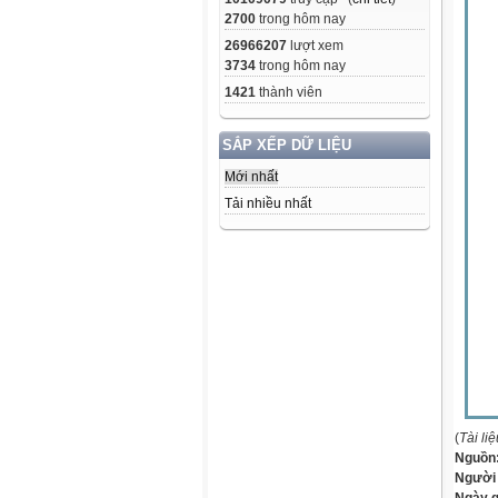
2700
trong hôm nay
26966207
lượt xem
3734
trong hôm nay
1421
thành viên
SẮP XẾP DỮ LIỆU
Mới nhất
Tải nhiều nhất
(
Tài li
Nguồn
Người