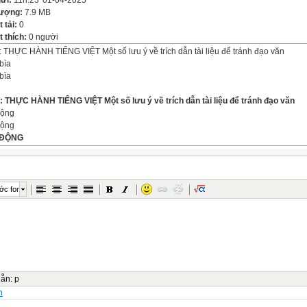
gửi:
11h:23' 01-04-2025
lượng:
7.9 MB
t tải:
0
 thích:
0 người
: THỰC HÀNH TIẾNG VIỆT Một số lưu ý về trích dẫn tài liệu để tránh đạo văn
bìa
bìa
0: THỰC HÀNH TIẾNG VIỆT
Một số lưu ý về trích dẫn tài liệu để tránh đạo văn
động
động
 ĐỘNG
õi video và nêu suy nghĩ về tầm quan trọng của sở hữu trí tuệ.
động
ớc font
hức lý tính đạt đến một trình độ nhất định
thành quả của hoạt động trí tuệ
dẫn
:
p
n
í tuệ, quyền lợi của mình được bảo vệ sẽ là động lực để những người để sáng tạo ti