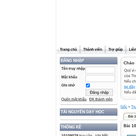
Trang chủ
Thành viên
Trợ giúp
Liê
ĐĂNG NHẬP
Chào 
Tên truy nhập
Quý vị 
của Th
Mật khẩu
Nếu ch
Ghi nhớ
tại đây
Nếu đã 
Quên mật khẩu
ĐK thành viên
Gốc
>
Tr
TÀI NGUYÊN DẠY HỌC
Bài 1
Bài 10
THỐNG KÊ
10109079
truy cập (
chi tiết
)