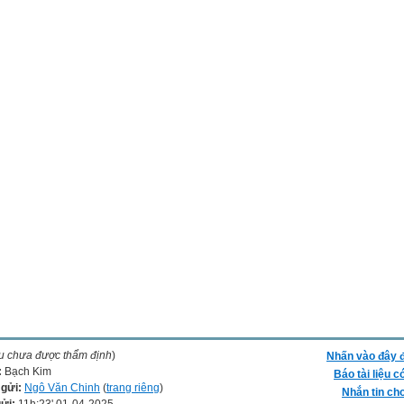
ệu chưa được thẩm định
)
Nhấn vào đây đ
:
Bạch Kim
Báo tài liệu c
 gửi:
Ngô Văn Chinh
(
trang riêng
)
Nhắn tin cho