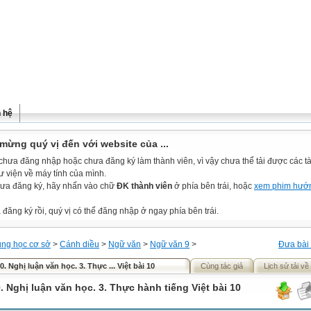
n hệ
mừng quý vị đến với website của ...
chưa đăng nhập hoặc chưa đăng ký làm thành viên, vì vậy chưa thể tải được các tài
ư viện về máy tính của mình.
ưa đăng ký, hãy nhấn vào chữ
ĐK thành viên
ở phía bên trái, hoặc
xem phim hướ
đăng ký rồi, quý vị có thể đăng nhập ở ngay phía bên trái.
ung học cơ sở
>
Cánh diều
>
Ngữ văn
>
Ngữ văn 9
>
Đưa bài 
0. Nghị luận văn học. 3. Thực ... Việt bài 10
Cùng tác giả
Lịch sử tải về
. Nghị luận văn học. 3. Thực hành tiếng Việt bài 10