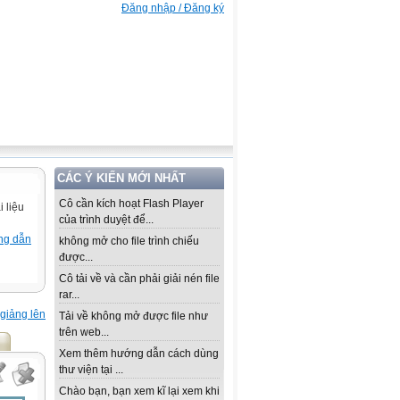
Đăng nhập / Đăng ký
CÁC Ý KIẾN MỚI NHẤT
Cô cần kích hoạt Flash Player
 liệu
của trình duyệt để...
ng dẫn
không mở cho file trình chiếu
được...
Cô tải về và cần phải giải nén file
rar...
giảng lên
Tải về không mở được file như
trên web...
Xem thêm hướng dẫn cách dùng
thư viện tại ...
Chào bạn, bạn xem kĩ lại xem khi