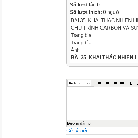
Số lượt tải:
0
Số lượt thích:
0 người
BÀI 35. KHAI THÁC NHIÊN
CHU TRÌNH CARBON VÀ SỰ
Trang bìa
Trang bìa
Ảnh
BÀI 35. KHAI THÁC NHIÊN
CHU TRÌNH CARBON VÀ S
Mở đầu
Mở đầu
Kích thước font
Mở đầu
Nhiên liệu hóa thạch là gì Vi
thạch đã đem đến cho con ng
ảnh hưởng đến môi trường 
Trả lời
Trả lời
Đường dẫn
:
p
Gửi ý kiến
- Nhiên liệu hóa thạch là các