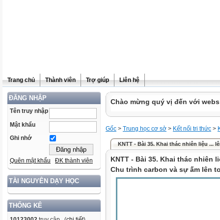
Trang chủ
Thành viên
Trợ giúp
Liên hệ
ĐĂNG NHẬP
Chào mừng quý vị đến với websit
Tên truy nhập
Mật khẩu
Gốc
>
Trung học cơ sở
>
Kết nối tri thức
>
Ghi nhớ
KNTT - Bài 35. Khai thác nhiên liệu ... l
KNTT - Bài 35. Khai thác nhiên 
Quên mật khẩu
ĐK thành viên
Chu trình carbon và sự ấm lên t
TÀI NGUYÊN DẠY HỌC
THỐNG KÊ
10123002
truy cập (
chi tiết
)