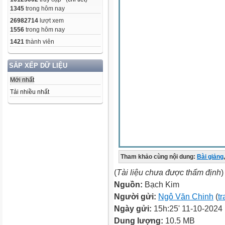
1345
trong hôm nay
26982714
lượt xem
1556
trong hôm nay
1421
thành viên
SẮP XẾP DỮ LIỆU
Mới nhất
Tải nhiều nhất
Tham khảo cùng nội dung:
Bài giảng
,
(
Tài liệu chưa được thẩm định
)
Nguồn:
Bạch Kim
Người gửi:
Ngô Văn Chinh
(
tr
Ngày gửi:
15h:25' 11-10-2024
Dung lượng:
10.5 MB