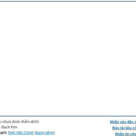
ệu chưa được thẩm định
)
Nhấn vào đây đ
:
Bạch Kim
Báo tài liệu c
 gửi:
Ngô Văn Chinh
(
trang riêng
)
Nhắn tin cho