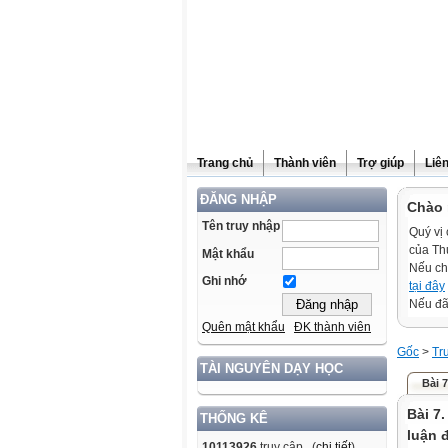
Trang chủ
Thành viên
Trợ giúp
Liê
ĐĂNG NHẬP
Chào 
Tên truy nhập
Quý vị 
của Th
Mật khẩu
Nếu ch
Ghi nhớ
tại đây
Nếu đã 
Quên mật khẩu
ĐK thành viên
Gốc
>
Tr
TÀI NGUYÊN DẠY HỌC
Bài 
Bài 7
THỐNG KÊ
luận 
10113926
truy cập (
chi tiết
)