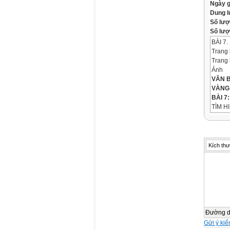
Ngày 
Dung 
Số lượ
Số lượt
BÀI 7
Trang 
Trang 
Ảnh
VĂN 
VÀNG
BÀI 7
TÌM H
1. Đọc
I. TÌ
1. Đọc
Đọc c
Kích thư
cần xá
Ảnh
2. Luậ
Phải t
gian t
2. Luậ
Ảnh
Đường 
Bài vi
Gửi ý kiế
KHÁM