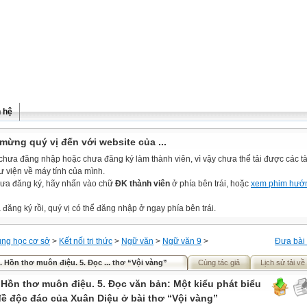
n hệ
mừng quý vị đến với website của ...
chưa đăng nhập hoặc chưa đăng ký làm thành viên, vì vậy chưa thể tải được các tài
ư viện về máy tính của mình.
ưa đăng ký, hãy nhấn vào chữ
ĐK thành viên
ở phía bên trái, hoặc
xem phim hướ
đăng ký rồi, quý vị có thể đăng nhập ở ngay phía bên trái.
ung học cơ sở
>
Kết nối tri thức
>
Ngữ văn
>
Ngữ văn 9
>
Đưa bài 
7. Hồn thơ muôn điệu. 5. Đọc ... thơ “Vội vàng”
Cùng tác giả
Lịch sử tải về
. Hồn thơ muôn điệu. 5. Đọc văn bản: Một kiểu phát biểu
đề độc đáo của Xuân Diệu ở bài thơ “Vội vàng”