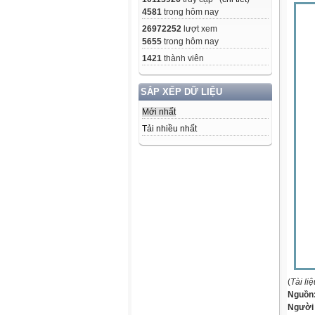
4581
trong hôm nay
26972252
lượt xem
5655
trong hôm nay
1421
thành viên
SẮP XẾP DỮ LIỆU
Mới nhất
Tải nhiều nhất
(
Tài li
Nguồn
Người