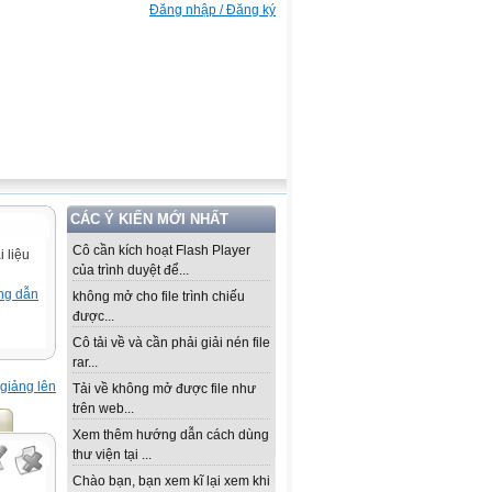
Đăng nhập / Đăng ký
CÁC Ý KIẾN MỚI NHẤT
Cô cần kích hoạt Flash Player
 liệu
của trình duyệt để...
ng dẫn
không mở cho file trình chiếu
được...
Cô tải về và cần phải giải nén file
rar...
giảng lên
Tải về không mở được file như
trên web...
Xem thêm hướng dẫn cách dùng
thư viện tại ...
Chào bạn, bạn xem kĩ lại xem khi