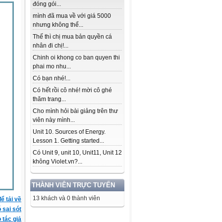
đóng gói...
mình đã mua về với giá 5000
nhưng không thể...
Thế thì chị mua bản quyền cá
nhân đi chị!...
Chinh oi khong co ban quyen thi
phai mo nhu...
Có bạn nhé!...
Có hết rồi cô nhé! mời cô ghé
thăm trang...
Cho mình hỏi bài giảng trên thư
viên này mình...
Unit 10. Sources of Energy.
Lesson 1. Getting started...
Có Unit 9, unit 10, Unit11, Unit 12
không Violet.vn?...
THÀNH VIÊN TRỰC TUYẾN
13 khách và 0 thành viên
ể tải về
ó sai sót
 tác giả