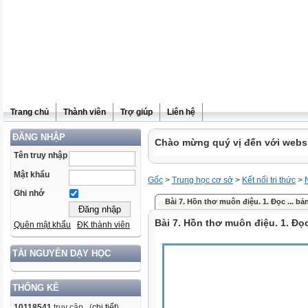
Trang chủ
Thành viên
Trợ giúp
Liên hệ
ĐĂNG NHẬP
Chào mừng quý vị đến với websit
Tên truy nhập
Mật khẩu
Gốc
>
Trung học cơ sở
>
Kết nối tri thức
>
Ghi nhớ
Bài 7. Hồn thơ muôn điệu. 1. Đọc ... bản
Bài 7. Hồn thơ muôn điệu. 1. Đọ
Quên mật khẩu
ĐK thành viên
TÀI NGUYÊN DẠY HỌC
THỐNG KÊ
10118541
truy cập (
chi tiết
)