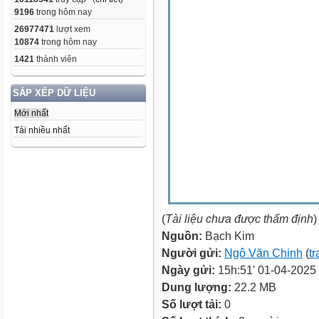
9196
trong hôm nay
26977471
lượt xem
10874
trong hôm nay
1421
thành viên
SẮP XẾP DỮ LIỆU
Mới nhất
Tải nhiều nhất
(
Tài liệu chưa được thẩm định
)
Nguồn:
Bạch Kim
Người gửi:
Ngô Văn Chinh
(
tr
Ngày gửi:
15h:51' 01-04-2025
Dung lượng:
22.2 MB
Số lượt tải:
0