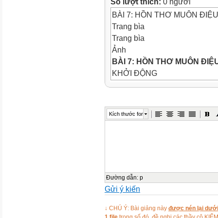
Số lượt thích:
0 người
BÀI 7: HỒN THƠ MUÔN ĐIỆU
Trang bìa
Trang bìa
Ảnh
BÀI 7: HỒN THƠ MUÔN ĐIỆ
KHỞI ĐỘNG
Khởi động
Ảnh
Lắng nghe ca khúc Tiếng Việ
Kích thước font
nhận của em về vẻ đẹp của t
Bài hát
I. GIỚI THIỆU BÀI HỌC
Thực hiện nhiệm vụ
I. GIỚI THIỆU BÀI HỌC
Thực hiện nhiệm vụ
Đọc phần
Đường dẫn
:
p
Gửi ý kiến
Hồn thơ muôn điệu.
Nêu tên 
học trong bài 7.
↓ CHÚ Ý: Bài giảng này
được nén lại dưới
Ảnh
1 file
trong số đó, đề nghị các thầy cô 