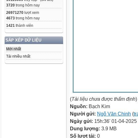
3720
trong hôm nay
26971270
lượt xem
4673
trong hôm nay
1421
thành viên
SẮP XẾP DỮ LIỆU
Mới nhất
Tải nhiều nhất
(
Tài liệu chưa được thẩm định
)
Nguồn:
Bạch Kim
Người gửi:
Ngô Văn Chinh
(
tr
Ngày gửi:
15h:36' 01-04-2025
Dung lượng:
3.9 MB
Số lượt tải:
0