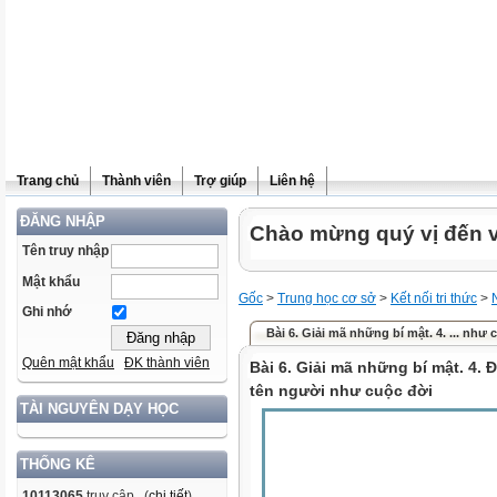
Trang chủ
Thành viên
Trợ giúp
Liên hệ
ĐĂNG NHẬP
Chào mừng quý vị đến vớ
Tên truy nhập
Mật khẩu
Gốc
>
Trung học cơ sở
>
Kết nối tri thức
>
Ghi nhớ
Bài 6. Giải mã những bí mật. 4. ... như 
Quên mật khẩu
ĐK thành viên
Bài 6. Giải mã những bí mật. 4.
tên người như cuộc đời
TÀI NGUYÊN DẠY HỌC
THỐNG KÊ
10113065
truy cập (
chi tiết
)