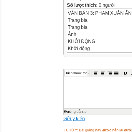
Số lượt thích:
0 người
VĂN BẢN 3: PHẠM XUÂN Ẩ
Trang bìa
Trang bìa
Ảnh
KHỞI ĐỘNG
Khởi động
KHỞI ĐỘNG
Ảnh
Ảnh
Kích thước font
I. Tìm hiểu chung
I. Tìm hiểu chung
Ảnh
I. Tìm hiểu chung
1. Tác giả
Ảnh
Đường dẫn
:
p
Gửi ý kiến
I. Tìm hiểu chung:
1.Tác giả:
Ảnh
↓ CHÚ Ý: Bài giảng này
được nén lại dưới