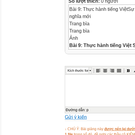
Số lượt thích:
0 người
Bài 9: Thực hành tiếng ViệtSự
nghĩa mới
Trang bìa
Trang bìa
Ảnh
Bài 9: Thực hành tiếng Việt
S
mới và nghĩa mới
Khởi động
Khởi động
Kích thước font
KHỞI ĐỘNG
Ảnh
Ảnh
Vì đó là một trong những cách 
dân tộc.
I. KIẾN THỨC NGỮ VĂN
Đường dẫn
:
p
Gửi ý kiến
Kiến thức ngữ văn
I.
KIẾN THỨC NGỮ VĂN
↓ CHÚ Ý: Bài giảng này
được nén lại dưới
Ảnh
1 file
trong số đó, đề nghị các thầy cô 