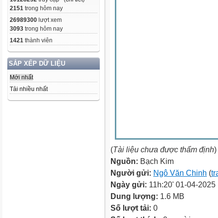
2151
trong hôm nay
26989300
lượt xem
3093
trong hôm nay
1421
thành viên
SẮP XẾP DỮ LIỆU
Mới nhất
Tải nhiều nhất
(
Tài liệu chưa được thẩm định
)
Nguồn:
Bạch Kim
Người gửi:
Ngô Văn Chinh
(
tr
Ngày gửi:
11h:20' 01-04-2025
Dung lượng:
1.6 MB
Số lượt tải:
0