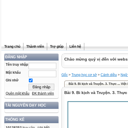
Trang chủ
Thành viên
Trợ giúp
Liên hệ
ĐĂNG NHẬP
Chào mừng quý vị đến với websit
Tên truy nhập
Mật khẩu
Gốc
>
Trung học cơ sở
>
Cánh diều
>
Ngữ
Ghi nhớ
Bài 9. Bi kịch và Truyện. 3. Thực ... Việt 
Bài 9. Bi kịch và Truyện. 3. Thực h
Quên mật khẩu
ĐK thành viên
TÀI NGUYÊN DẠY HỌC
THỐNG KÊ
10128252
truy cập (
chi tiết
)