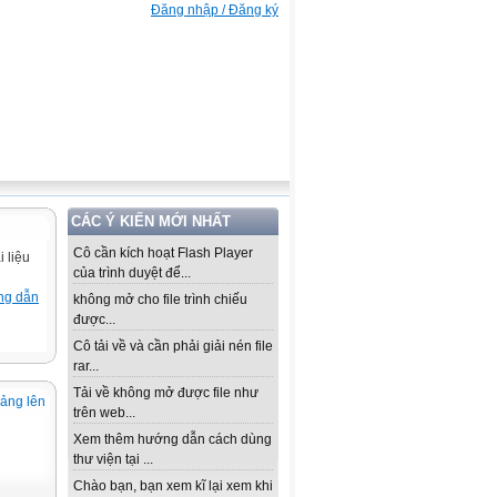
Đăng nhập / Đăng ký
CÁC Ý KIẾN MỚI NHẤT
Cô cần kích hoạt Flash Player
 liệu
của trình duyệt để...
ng dẫn
không mở cho file trình chiếu
được...
Cô tải về và cần phải giải nén file
rar...
Tải về không mở được file như
iảng lên
trên web...
Xem thêm hướng dẫn cách dùng
thư viện tại ...
Chào bạn, bạn xem kĩ lại xem khi