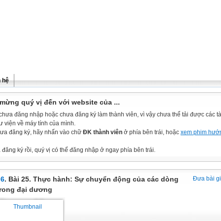
n hệ
mừng quý vị đến với website của ...
chưa đăng nhập hoặc chưa đăng ký làm thành viên, vì vậy chưa thể tải được các tài
ư viện về máy tính của mình.
ưa đăng ký, hãy nhấn vào chữ
ĐK thành viên
ở phía bên trái, hoặc
xem phim hướ
đăng ký rồi, quý vị có thể đăng nhập ở ngay phía bên trái.
 6
. Bài 25. Thực hành: Sự chuyển động của các dòng
Đưa bài g
trong đại dương