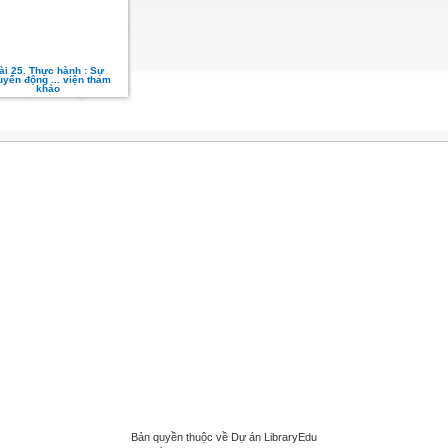
ài 25. Thực hành : Sự
uyển động ... viện tham
khảo
Bản quyền thuộc về Dự án LibraryEdu