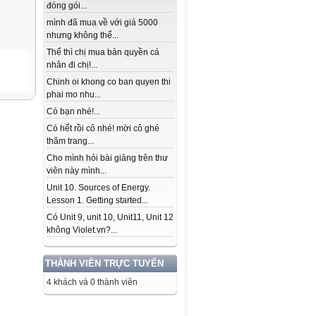
đóng gói...
mình đã mua về với giá 5000
nhưng không thể...
Thế thì chị mua bản quyền cá
nhân đi chị!...
Chinh oi khong co ban quyen thi
phai mo nhu...
Có bạn nhé!...
Có hết rồi cô nhé! mời cô ghé
thăm trang...
Cho mình hỏi bài giảng trên thư
viên này mình...
Unit 10. Sources of Energy.
Lesson 1. Getting started...
Có Unit 9, unit 10, Unit11, Unit 12
không Violet.vn?...
THÀNH VIÊN TRỰC TUYẾN
4 khách và 0 thành viên