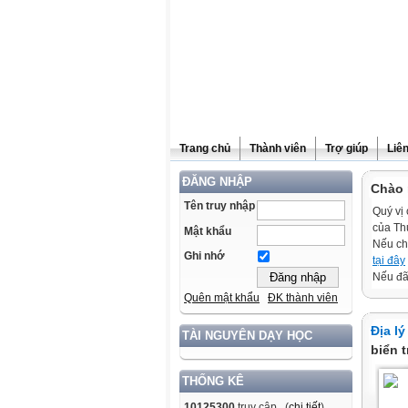
Trang chủ
Thành viên
Trợ giúp
Liê
ĐĂNG NHẬP
Chào 
Tên truy nhập
Quý vị 
của Th
Mật khẩu
Nếu ch
Ghi nhớ
tại đây
Nếu đã 
Quên mật khẩu
ĐK thành viên
Địa lý
TÀI NGUYÊN DẠY HỌC
biển 
THỐNG KÊ
10125300
truy cập (
chi tiết
)