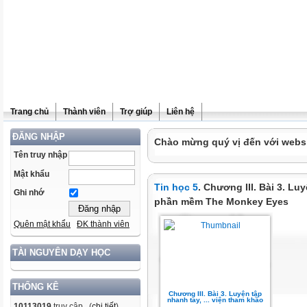
Trang chủ
Thành viên
Trợ giúp
Liên hệ
ĐĂNG NHẬP
Chào mừng quý vị đến với websit
Tên truy nhập
Mật khẩu
Tin học 5
. Chương III. Bài 3. Lu
Ghi nhớ
phần mềm The Monkey Eyes
Quên mật khẩu
ĐK thành viên
TÀI NGUYÊN DẠY HỌC
THỐNG KÊ
Chương III. Bài 3. Luyện tập
nhanh tay, ... viện tham khảo
10113019
truy cập (
chi tiết
)