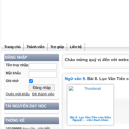
Trang chủ
Thành viên
Trợ giúp
Liên hệ
ĐĂNG NHẬP
Chào mừng quý vị đến với websit
Tên truy nhập
Mật khẩu
Ngữ văn 9
. Bài 8. Lục Vân Tiên
Ghi nhớ
Quên mật khẩu
ĐK thành viên
TÀI NGUYÊN DẠY HỌC
Bài 8. Lục Vân Tiên cứu Kiều
Nguyệt ... viện tham khảo
THỐNG KÊ
10109995
truy cập (
chi tiết
)