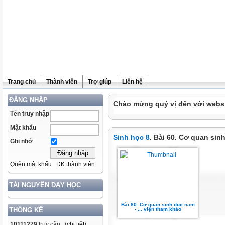
Trang chủ
Thành viên
Trợ giúp
Liên hệ
ĐĂNG NHẬP
Chào mừng quý vị đến với websit
Tên truy nhập
Mật khẩu
Sinh học 8
. Bài 60. Cơ quan sin
Ghi nhớ
Quên mật khẩu
ĐK thành viên
TÀI NGUYÊN DẠY HỌC
Bài 60. Cơ quan sinh dục nam
- ... viện tham khảo
THỐNG KÊ
10111279
truy cập (
chi tiết
)