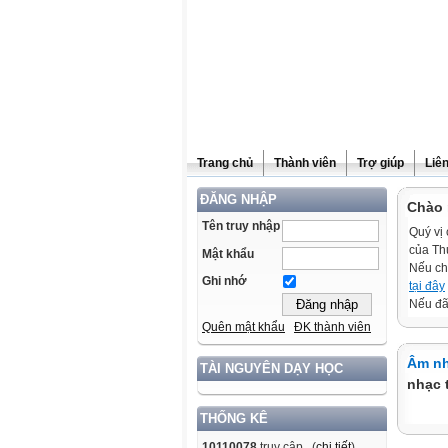
Trang chủ
Thành viên
Trợ giúp
Liê
ĐĂNG NHẬP
Chào 
Tên truy nhập
Quý vị 
của Th
Mật khẩu
Nếu ch
Ghi nhớ
tại đây
Nếu đã 
Quên mật khẩu
ĐK thành viên
Âm nh
TÀI NGUYÊN DẠY HỌC
nhạc 
THỐNG KÊ
10110078
truy cập (
chi tiết
)