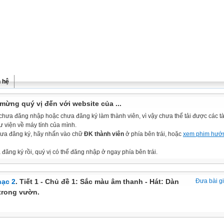
n hệ
mừng quý vị đến với website của ...
chưa đăng nhập hoặc chưa đăng ký làm thành viên, vì vậy chưa thể tải được các tài
ư viện về máy tính của mình.
ưa đăng ký, hãy nhấn vào chữ
ĐK thành viên
ở phía bên trái, hoặc
xem phim hướ
đăng ký rồi, quý vị có thể đăng nhập ở ngay phía bên trái.
ạc 2
. Tiết 1 - Chủ đề 1: Sắc màu âm thanh - Hát: Dàn
Đưa bài g
trong vườn.