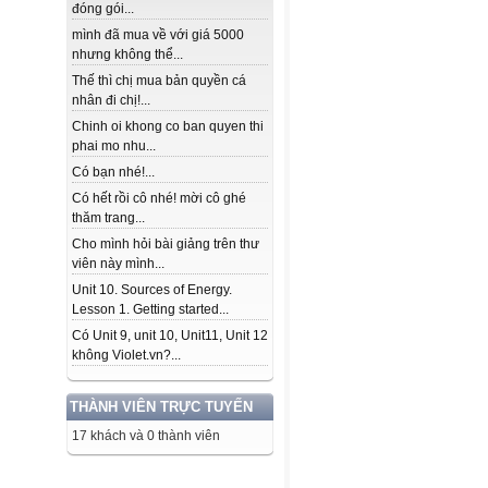
đóng gói...
mình đã mua về với giá 5000
nhưng không thể...
Thế thì chị mua bản quyền cá
nhân đi chị!...
Chinh oi khong co ban quyen thi
phai mo nhu...
Có bạn nhé!...
Có hết rồi cô nhé! mời cô ghé
thăm trang...
Cho mình hỏi bài giảng trên thư
viên này mình...
Unit 10. Sources of Energy.
Lesson 1. Getting started...
Có Unit 9, unit 10, Unit11, Unit 12
không Violet.vn?...
THÀNH VIÊN TRỰC TUYẾN
17 khách và 0 thành viên