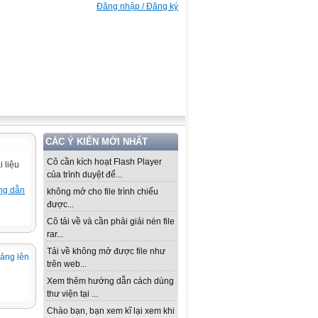
Đăng nhập / Đăng ký
CÁC Ý KIẾN MỚI NHẤT
Cô cần kích hoạt Flash Player
 liệu
của trình duyệt để...
ng dẫn
không mở cho file trình chiếu
được...
Cô tải về và cần phải giải nén file
rar...
Tải về không mở được file như
iảng lên
trên web...
Xem thêm hướng dẫn cách dùng
thư viện tại ...
Chào bạn, bạn xem kĩ lại xem khi